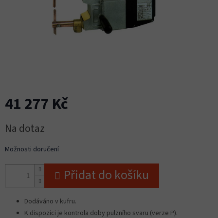
41 277 Kč
Měrná
Na dotaz
cena:
Možnosti doručení
Přidat do košíku
Dodáváno v kufru.
K dispozici je kontrola doby pulzního svaru (verze P).