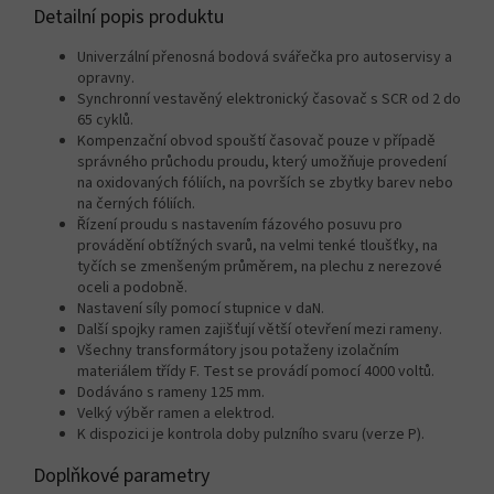
Detailní popis produktu
Univerzální přenosná bodová svářečka pro autoservisy a
opravny.
Synchronní vestavěný elektronický časovač s SCR od 2 do
65 cyklů.
Kompenzační obvod spouští časovač pouze v případě
správného průchodu proudu, který umožňuje provedení
na oxidovaných fóliích, na površích se zbytky barev nebo
na černých fóliích.
Řízení proudu s nastavením fázového posuvu pro
provádění obtížných svarů, na velmi tenké tloušťky, na
tyčích se zmenšeným průměrem, na plechu z nerezové
oceli a podobně.
Nastavení síly pomocí stupnice v daN.
Další spojky ramen zajišťují větší otevření mezi rameny.
Všechny transformátory jsou potaženy izolačním
materiálem třídy F.
Test se provádí pomocí 4000 voltů.
Dodáváno s rameny 125 mm.
Velký výběr ramen a elektrod.
K dispozici je kontrola doby pulzního svaru (verze P).
Doplňkové parametry