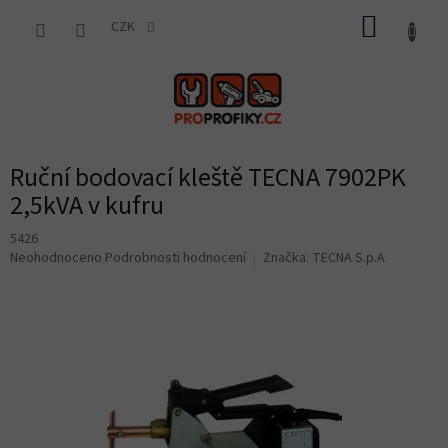
Přejít
NÁKUP
na
CZK
obsah
KOŠÍK
Ruční bodovací kleště TECNA 7902PK
2,5kVA v kufru
5426
Průměrné
Neohodnoceno
Podrobnosti hodnocení
Značka:
TECNA S.p.A
hodnocení
produktu
je
0,0
z
5
hvězdiček.