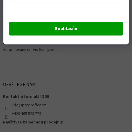
Platební možnosti
Vrácení zboží a reklamace
Nákup na splátky
ISO 9001:2015
Souhlasím
Politika kvality
Předváděcí stroje Husqvarna
Autorizovaný servis Husqvarna
OZVĚTE SE NÁM
Kontaktní formulář ZDE
info@proprofiky.cz
+420 465 523 779
Navštivte kamennou prodejnu: