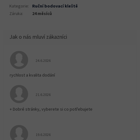
Kategorie
:
Ruční bodovací kleště
Záruka
:
24 měsíců
Hodnocení obchodu je 5 z 5 hvězdiček.
24.6.2026
rychlost a kvalita dodání
Hodnocení obchodu je 5 z 5 hvězdiček.
21.6.2026
+ Dobré stránky, vyberete si co potřebujete
Hodnocení obchodu je 5 z 5 hvězdiček.
19.6.2026