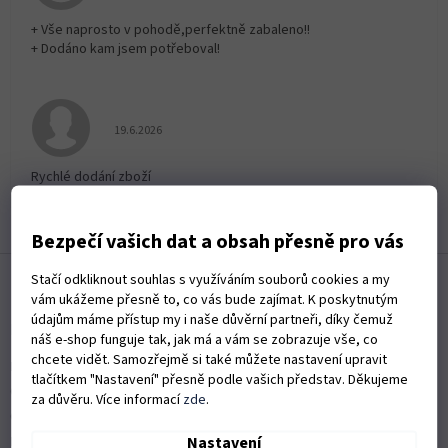
+ Vše naprosto v pohodě,perfektně zabaleno!!
+ Dodáno kam jsem potřeboval!
Hodnocení obchodu je 5 z 5 hvězdiček.
19.6.2026
Rychlé dodání zboží
Zobrazit další hodnocení
Bezpečí vašich dat a obsah přesně pro vás
Z
Stačí odkliknout souhlas s využíváním souborů cookies a my
á
vám ukážeme přesně to, co vás bude zajímat. K poskytnutým
p
údajům máme přístup my i naše důvěrní partneři, díky čemuž
a
Informace pro vás
náš e-shop funguje tak, jak má a vám se zobrazuje vše, co
t
chcete vidět. Samozřejmě si také můžete nastavení upravit
Kontakty
í
tlačítkem "Nastavení" přesně podle vašich představ. Děkujeme
Obchodní podmínky
za důvěru. Více informací
zde
.
Ochrana osobních údajů
Nastavení
Možnosti dopravy