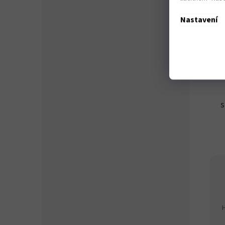
Nastavení
Hus
ohr
s
H