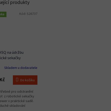
sející produkty
Kód:
S26737
nka
HSQ na údržbu
ické sekačky
Skladem u dodavatele
Kč
Do košíku
třebné pro odstranění
ot z robotické sekačky
wer v praktické sadě.
duché skladování
ních potřeb