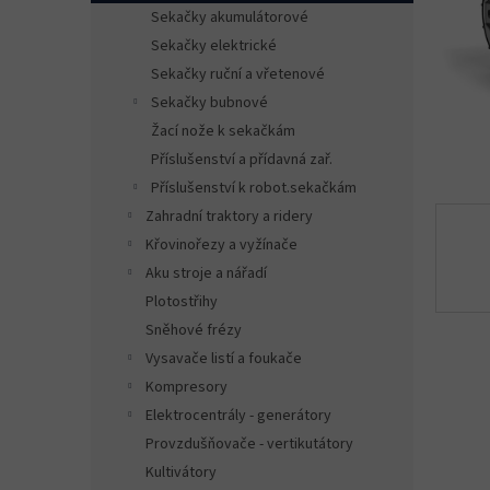
n
Sekačky akumulátorové
e
Sekačky elektrické
l
Sekačky ruční a vřetenové
Sekačky bubnové
Žací nože k sekačkám
Příslušenství a přídavná zař.
Příslušenství k robot.sekačkám
Zahradní traktory a ridery
Křovinořezy a vyžínače
Aku stroje a nářadí
Plotostřihy
Sněhové frézy
Vysavače listí a foukače
Kompresory
Elektrocentrály - generátory
Provzdušňovače - vertikutátory
Kultivátory