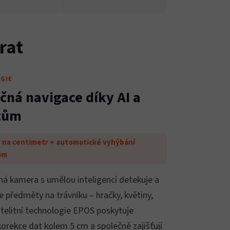
brat
GIE
čná navigace díky AI a
itům
 na centimetr + automatické vyhýbání
ám
ná kamera s umělou inteligencí detekuje a
je předměty na trávníku – hračky, květiny,
atelitní technologie EPOS poskytuje
orekce dat kolem 5 cm a společně zajišťují