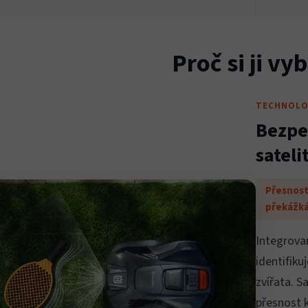
Proč si ji vy
TECHNOLO
Bezpe
satel
Přesnost
překážk
Integrova
identifiku
zvířata. S
přesnost k