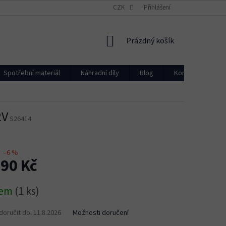
CZK
Přihlášení
NÁKUPNÍ
Prázdný košík
KOŠÍK
Spotřební materiál
Náhradní díly
Blog
Kontakty
2V
S26414
–6 %
990 Kč
dem
(1 ks)
oručit do:
11.8.2026
Možnosti doručení