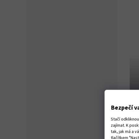
Bezpečí va
Stačí odklikno
zajímat. K pos
tak, jak má a 
tlačítkem "Nas