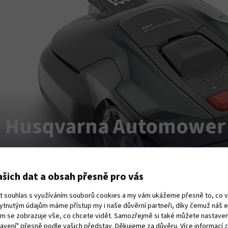
Husqvarna Automower
Robotická sekačka s kamerovým systémem AI – péče
vodičů až do 1200 m².
šich dat a obsah přesně pro vás
ut souhlas s využíváním souborů cookies a my vám ukážeme přesně to, co 
kytnutým údajům máme přístup my i naše důvěrní partneři, díky čemuž náš 
vám se zobrazuje vše, co chcete vidět. Samozřejmě si také můžete nastaven
tavení" přesně podle vašich představ. Děkujeme za důvěru. Více informací