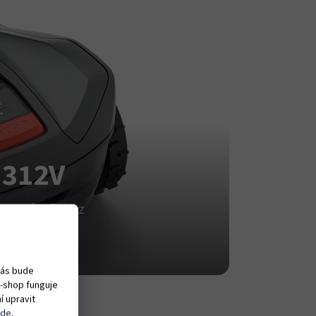
 312V
 o trávník bez
vás bude
e-shop funguje
í upravit
zde
.