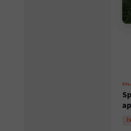
OVL
Sp
ap
Žá