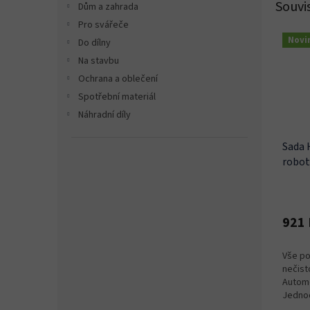
Souvi
Dům a zahrada
Pro svářeče
Novi
Do dílny
Na stavbu
Ochrana a oblečení
Spotřební materiál
Náhradní díly
Sada 
robot
921 
Vše po
nečist
Automo
Jedno
základ