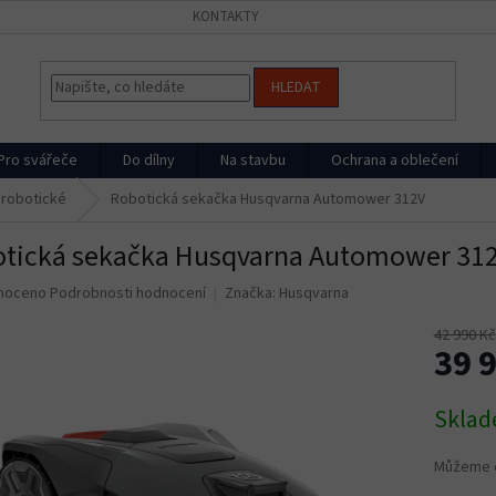
KONTAKTY
HLEDAT
Pro svářeče
Do dílny
Na stavbu
Ochrana a oblečení
 robotické
Robotická sekačka Husqvarna Automower 312V
tická sekačka Husqvarna Automower 31
né
noceno
Podrobnosti hodnocení
Značka:
Husqvarna
ní
u
42 990 Kč
39 
Měrná
Skla
cena:
ek.
Můžeme d