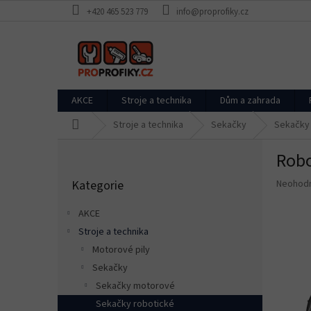
Přejít
+420 465 523 779
info@proprofiky.cz
na
obsah
AKCE
Stroje a technika
Dům a zahrada
Domů
Stroje a technika
Sekačky
Sekačky
P
Robo
o
Přeskočit
s
Průměr
Kategorie
Neohod
kategorie
t
hodnoce
r
produkt
AKCE
a
je
Stroje a technika
n
0,0
z
Motorové pily
n
5
í
Sekačky
hvězdič
p
Sekačky motorové
a
Sekačky robotické