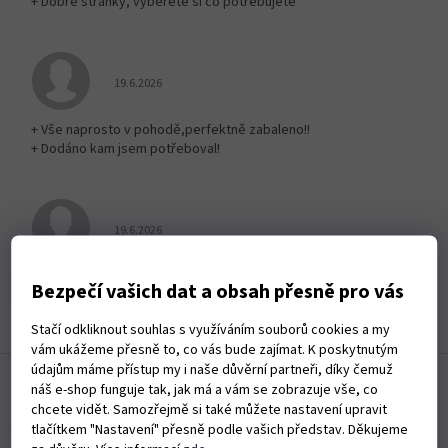
+ Dobré stránky, vyberete si co potřebujete
Hodnocení obchodu je 5 z 5 hvězdiček.
19.6.2026
+ Vše naprosto v pohodě,perfektně zabaleno!!
+ Dodáno kam jsem potřeboval!
Hodnocení obchodu je 5 z 5 hvězdiček.
19.6.2026
Rychlé dodání zboží
Bezpečí vašich dat a obsah přesně pro vás
Zobrazit další hodnocení
Stačí odkliknout souhlas s využíváním souborů cookies a my
vám ukážeme přesně to, co vás bude zajímat. K poskytnutým
Z
údajům máme přístup my i naše důvěrní partneři, díky čemuž
á
náš e-shop funguje tak, jak má a vám se zobrazuje vše, co
p
chcete vidět. Samozřejmě si také můžete nastavení upravit
a
Informace pro vás
tlačítkem "Nastavení" přesně podle vašich představ. Děkujeme