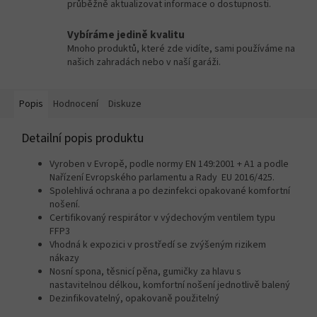
průběžně aktualizovat informace o dostupnosti.
Vybíráme jedině kvalitu
Mnoho produktů, které zde vidíte, sami používáme na
našich zahradách nebo v naší garáži.
Popis
Hodnocení
Diskuze
Detailní popis produktu
Vyroben v Evropě, podle normy EN 149:2001 + A1 a podle
Nařízení Evropského parlamentu a Rady EU 2016/425.
Spolehlivá ochrana a po dezinfekci opakované komfortní
nošení.
Certifikovaný respirátor v výdechovým ventilem typu
FFP3
Vhodná k expozici v prostředí se zvýšeným rizikem
nákazy
Nosní spona, těsnicí pěna, gumičky za hlavu s
nastavitelnou délkou, komfortní nošení jednotlivě balený
Dezinfikovatelný, opakovaně použitelný