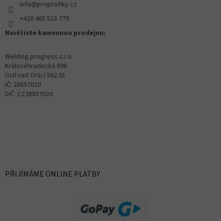
info@proprofiky.cz
+420 465 523 779
Navštivte kamennou prodejnu:
Welding progress s.r.o.
Královéhradecká 698
Ústí nad Orlicí 562 01
IČ: 28857020
DIČ: CZ28857020
PŘIJÍMÁME ONLINE PLATBY