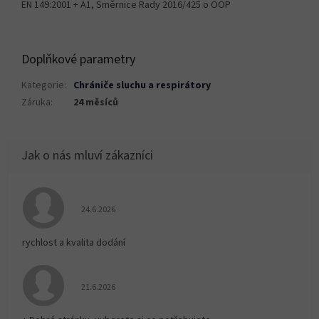
EN 149:2001 + A1, Směrnice Rady 2016/425 o OOP
Doplňkové parametry
Kategorie
:
Chrániče sluchu a respirátory
Záruka
:
24 měsíců
Hodnocení obchodu je 5 z 5 hvězdiček.
24.6.2026
rychlost a kvalita dodání
Hodnocení obchodu je 5 z 5 hvězdiček.
21.6.2026