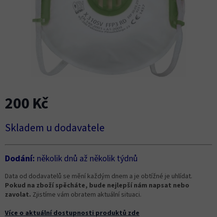
200 Kč
Měrná
Skladem u dodavatele
cena:
Dodání:
několik dnů až několik týdnů
Data od dodavatelů se mění každým dnem a je obtížné je uhlídat.
Pokud na zboží spěcháte, bude nejlepší nám napsat nebo
zavolat.
Zjistíme vám obratem aktuální situaci.
Více o aktuální dostupnosti produktů zde