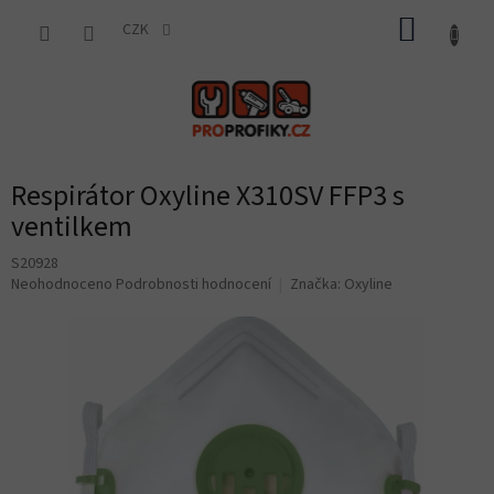
Přejít
NÁKUP
na
CZK
obsah
KOŠÍK
Respirátor Oxyline X310SV FFP3 s
ventilkem
S20928
Průměrné
Neohodnoceno
Podrobnosti hodnocení
Značka:
Oxyline
hodnocení
produktu
je
0,0
z
5
hvězdiček.