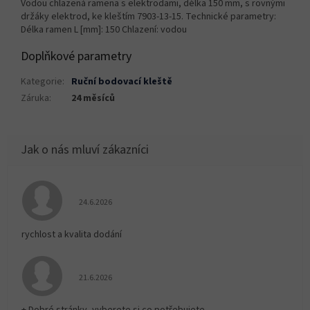
Vodou chlazená ramena s elektrodami, délka 150 mm, s rovnými
držáky elektrod, ke kleštím 7903-13-15. Technické parametry:
Délka ramen L [mm]: 150 Chlazení: vodou
Doplňkové parametry
Kategorie
:
Ruční bodovací kleště
Záruka
:
24 měsíců
Hodnocení obchodu je 5 z 5 hvězdiček.
24.6.2026
rychlost a kvalita dodání
Hodnocení obchodu je 5 z 5 hvězdiček.
21.6.2026