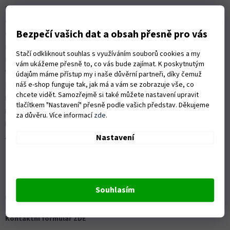
t
Kontakty
í
Obchodní podmínky
Bezpečí vašich dat a obsah přesně pro vás
Ochrana osobních údajů
Možnosti dopravy
Stačí odkliknout souhlas s využíváním souborů cookies a my
Platební možnosti
vám ukážeme přesně to, co vás bude zajímat. K poskytnutým
Vrácení zboží a reklamace
údajům máme přístup my i naše důvěrní partneři, díky čemuž
náš e-shop funguje tak, jak má a vám se zobrazuje vše, co
Nákup na splátky
chcete vidět. Samozřejmě si také můžete nastavení upravit
ISO 9001:2015
tlačítkem "Nastavení" přesně podle vašich představ. Děkujeme
Politika kvality
za důvěru. Více informací
zde
.
Předváděcí stroje Husqvarna
Nastavení
Autorizovaný servis Husqvarna
Souhlasím
OZVĚTE SE NÁM
Kontaktní formulář ZDE