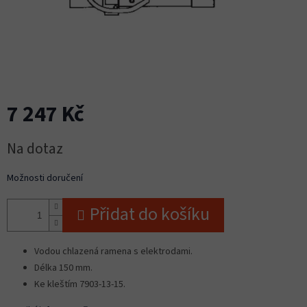
7 247 Kč
Měrná
Na dotaz
cena:
Možnosti doručení
Přidat do košíku
Vodou chlazená ramena s elektrodami.
Délka 150 mm.
Ke kleštím 7903-13-15.