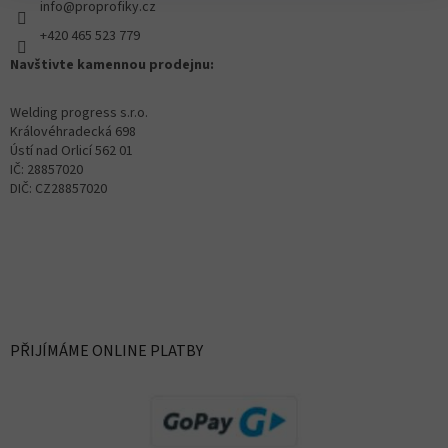
info@proprofiky.cz
+420 465 523 779
Navštivte kamennou prodejnu:
Welding progress s.r.o.
Královéhradecká 698
Ústí nad Orlicí 562 01
IČ: 28857020
DIČ: CZ28857020
PŘIJÍMÁME ONLINE PLATBY