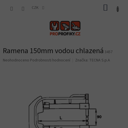
Přejít
NÁKUP
na
CZK
obsah
KOŠÍK
Ramena 150mm vodou chlazená
3457
Průměrné
Neohodnoceno
Podrobnosti hodnocení
Značka:
TECNA S.p.A
hodnocení
produktu
je
0,0
z
5
hvězdiček.