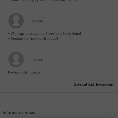
+ Dobré stránky, vyberete si co potřebujete
Hodnocení obchodu je 5 z 5 hvězdiček.
19.6.2026
+ Vše naprosto v pohodě,perfektně zabaleno!!
+ Dodáno kam jsem potřeboval!
Hodnocení obchodu je 5 z 5 hvězdiček.
19.6.2026
Rychlé dodání zboží
Zobrazit další hodnocení
Z
á
p
a
Informace pro vás