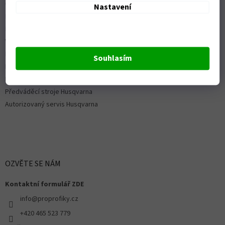
Ochrana osobních údajů
Nastavení
Možnosti dopravy
Platební možnosti
Vrácení zboží a reklamace
Nákup na splátky
Souhlasím
ISO 9001:2015
Politika kvality
Předváděcí stroje Husqvarna
Autorizovaný servis Husqvarna
OZVĚTE SE NÁM
Kontaktní formulář ZDE
info@proprofiky.cz
+420 465 523 779