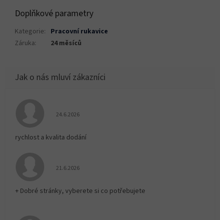
Doplňkové parametry
Kategorie
:
Pracovní rukavice
Záruka
:
24 měsíců
Hodnocení obchodu je 5 z 5 hvězdiček.
24.6.2026
rychlost a kvalita dodání
Hodnocení obchodu je 5 z 5 hvězdiček.
21.6.2026
+ Dobré stránky, vyberete si co potřebujete