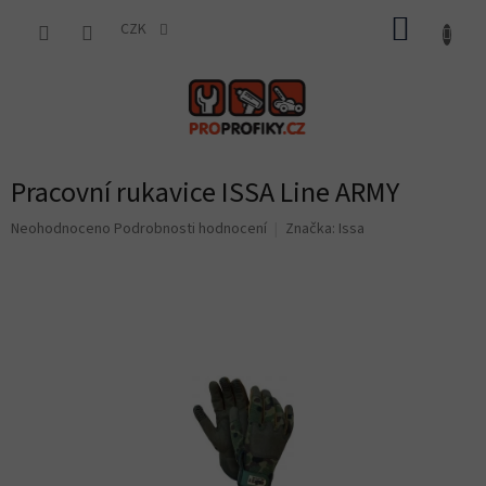
Přejít
NÁKUP
na
CZK
obsah
KOŠÍK
Pracovní rukavice ISSA Line ARMY
Průměrné
Neohodnoceno
Podrobnosti hodnocení
Značka:
Issa
hodnocení
produktu
je
0,0
z
5
hvězdiček.