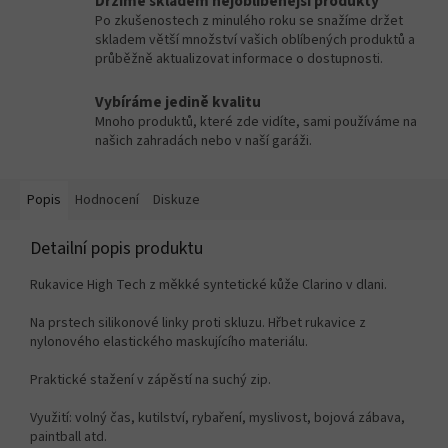
Držíme skladem nejoblíbenější produkty
Po zkušenostech z minulého roku se snažíme držet
skladem větší množství vašich oblíbených produktů a
průběžně aktualizovat informace o dostupnosti.
Vybíráme jedině kvalitu
Mnoho produktů, které zde vidíte, sami používáme na
našich zahradách nebo v naší garáži.
Popis
Hodnocení
Diskuze
Detailní popis produktu
Rukavice High Tech z měkké syntetické kůže Clarino v dlani.
Na prstech silikonové linky proti skluzu. Hřbet rukavice z
nylonového elastického maskujícího materiálu.
Praktické stažení v zápěstí na suchý zip.
Využití: volný čas, kutilství, rybaření, myslivost, bojová zábava,
paintball atd.