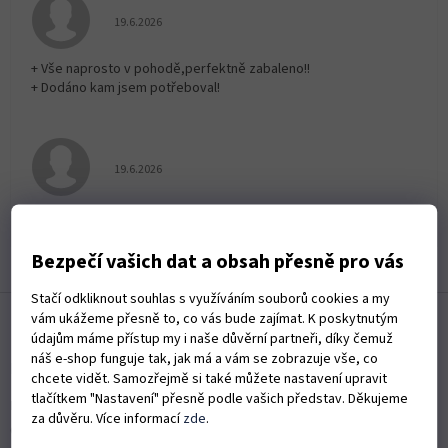
Hodnocení obchodu je 5 z 5 hvězdiček.
19.6.2026
+ Vše naprosto v pohodě,perfektně zabaleno!!
+ Dodáno kam jsem potřeboval!
Hodnocení obchodu je 5 z 5 hvězdiček.
19.6.2026
Rychlé dodání zboží
Bezpečí vašich dat a obsah přesně pro vás
Zobrazit další hodnocení
Z
Stačí odkliknout souhlas s využíváním souborů cookies a my
vám ukážeme přesně to, co vás bude zajímat. K poskytnutým
á
údajům máme přístup my i naše důvěrní partneři, díky čemuž
p
náš e-shop funguje tak, jak má a vám se zobrazuje vše, co
a
Informace pro vás
chcete vidět. Samozřejmě si také můžete nastavení upravit
t
tlačítkem "Nastavení" přesně podle vašich představ. Děkujeme
Kontakty
í
za důvěru. Více informací
zde
.
Obchodní podmínky