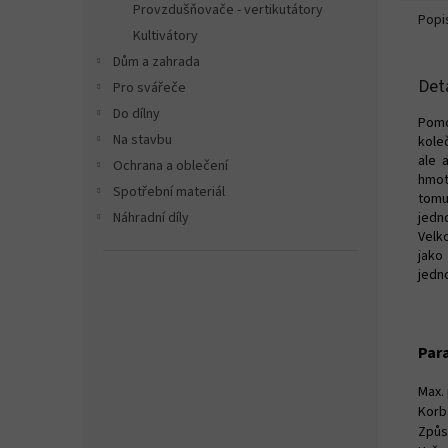
Provzdušňovače - vertikutátory
Popi
Kultivátory
Dům a zahrada
Det
Pro svářeče
Do dílny
Pomo
Na stavbu
kole
ale 
Ochrana a oblečení
hmot
Spotřební materiál
tomu
jedn
Náhradní díly
Velk
jako
jedn
Par
Max.
Korb
Způs