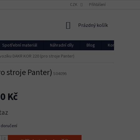
CZK
Přihlášení
NÁKUPNÍ
Prázdný košík
KOŠÍK
Spotřební materiál
Náhradní díly
Blog
Kontakty
vozíku DAKR KOR 220 (pro stroje Panter)
o stroje Panter)
S04096
0 Kč
taz
 doručení