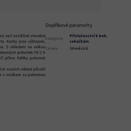
Doplňkové parametry
 víc než na běžné stavební
Příslušenství k bub.
Kategorie
:
to. Korby jsou výklopné,
sekačkám
ěna. S ohledem na velkou
Záruka
:
24 měsíců
pohonných jednotek FD-2 k
áčí přímo řidítky pohonné
ích svazích náklad působí
 se s vozíkem za pohonnou