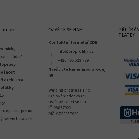
 pro vás
OZVĚTE SE NÁM
PŘIJÍMÁ
PLATBY
Kontaktní formulář ZDE
podmínky
info@proprofiky.cz
obních údajů
+420 465 523 779
dopravy
Navštivte kamennou prodej
možnosti
nu:
ží a reklamace
splátky
Welding progress s.r.o.
015
Královéhradecká 698
Ústí nad Orlicí 562 01
ity
IČ: 28857020
 stroje Husqvarna
DIČ: CZ28857020
ný servis Husqvarna