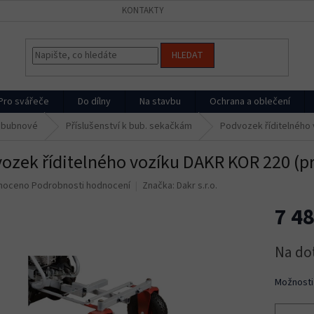
KONTAKTY
HLEDAT
Pro svářeče
Do dílny
Na stavbu
Ochrana a oblečení
 bubnové
Příslušenství k bub. sekačkám
Podvozek říditelného 
ozek říditelného vozíku DAKR KOR 220 (pr
né
noceno
Podrobnosti hodnocení
Značka:
Dakr s.r.o.
ní
7 48
u
Měrná
Na do
cena:
ek.
Možnosti