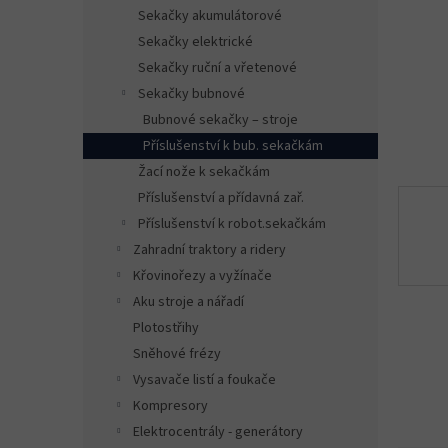
n
Sekačky akumulátorové
e
Sekačky elektrické
l
Sekačky ruční a vřetenové
Sekačky bubnové
Bubnové sekačky – stroje
Příslušenství k bub. sekačkám
Žací nože k sekačkám
Příslušenství a přídavná zař.
Příslušenství k robot.sekačkám
Zahradní traktory a ridery
Křovinořezy a vyžínače
Aku stroje a nářadí
Plotostřihy
Sněhové frézy
Vysavače listí a foukače
Kompresory
Elektrocentrály - generátory