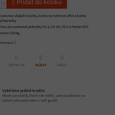
Přidat do košíku
o pevnou sklápěcí korbu, korbu na metrové dříví a korbu
 přepravky.
čeno pro pohonné jednotky FD-2, FD-2H, FD-3 a Panter RZS
snost 220 kg.
informace
ZEPTAT SE
SDÍLET
HLÍDAT
Vybíráme jedině kvalitu
Mnoho produktů, které zde vidíte, sami používáme na
našich zahradách nebo v naší garáži.