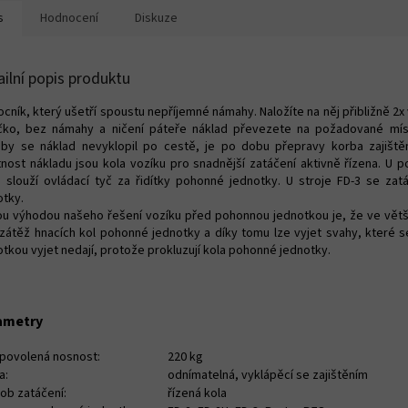
s
Hodnocení
Diskuze
ailní popis produktu
cník, který ušetří spoustu nepříjemné námahy. Naložíte na něj přibližně 2x
čko, bez námahy a ničení páteře náklad převezete na požadované mís
aby se náklad nevyklopil po cestě, je po dobu přepravy korba zajišt
nost nákladu jsou kola vozíku pro snadnější zatáčení aktivně řízena. U 
 slouží ovládací tyč za řidítky pohonné jednotky. U stroje FD-3 se zat
otky.
ou výhodou našeho řešení vozíku před pohonnou jednotkou je, že ve větš
 zátěž hnacích kol pohonné jednotky a díky tomu lze vyjet svahy, které
otkou vyjet nedají, protože prokluzují kola pohonné jednotky.
ametry
 povolená nosnost:
220 kg
a:
odnímatelná, vyklápěcí se zajištěním
ob zatáčení:
řízená kola