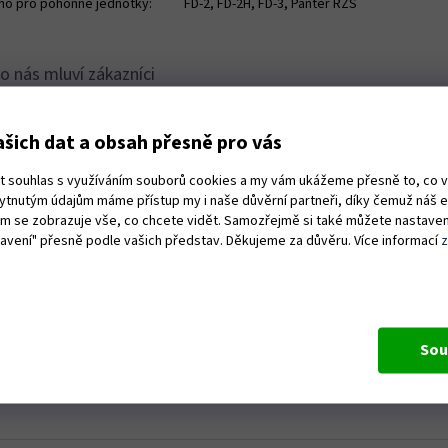
no pro pohonné jednotky:
FD-2, FD-2H, FD-3, Panter RZS
šich dat a obsah přesně pro vás
Hodnocení obchodu je 5 z 5 hvězdiček.
24.6.2026
ut souhlas s využíváním souborů cookies a my vám ukážeme přesně to, co 
ost a kvalita dodání
+ Dobré st
kytnutým údajům máme přístup my i naše důvěrní partneři, díky čemuž náš 
vám se zobrazuje vše, co chcete vidět. Samozřejmě si také můžete nastaven
tavení" přesně podle vašich představ. Děkujeme za důvěru. Více informací
Hodnocení obchodu je 5 z 5 hvězdiček.
19.6.2026
e naprosto v pohodě,perfektně zabaleno!!
Rychlé do
dáno kam jsem potřeboval!
Sou