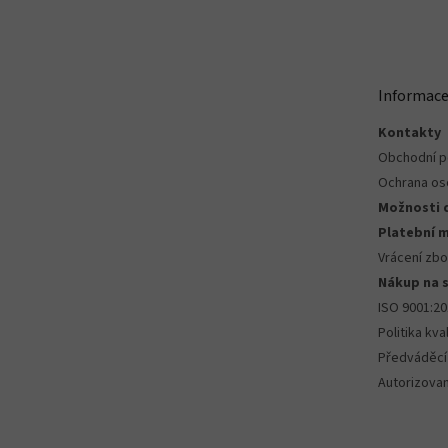
Z
á
p
a
t
Informace
í
Kontakty
Obchodní 
Ochrana os
Možnosti 
Platební 
Vrácení zbo
Nákup na 
ISO 9001:2
Politika kval
Předváděcí
Autorizova