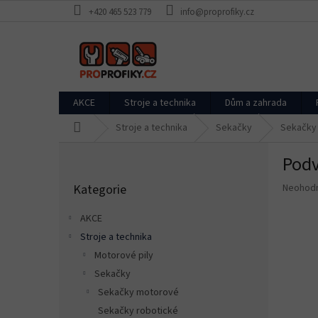
Přejít
+420 465 523 779
info@proprofiky.cz
na
obsah
AKCE
Stroje a technika
Dům a zahrada
Domů
Stroje a technika
Sekačky
Sekačky
P
Podv
o
Přeskočit
s
Průměr
Kategorie
Neohod
kategorie
t
hodnoce
r
produkt
AKCE
a
je
Stroje a technika
n
0,0
z
Motorové pily
n
5
í
Sekačky
hvězdič
p
Sekačky motorové
a
Sekačky robotické