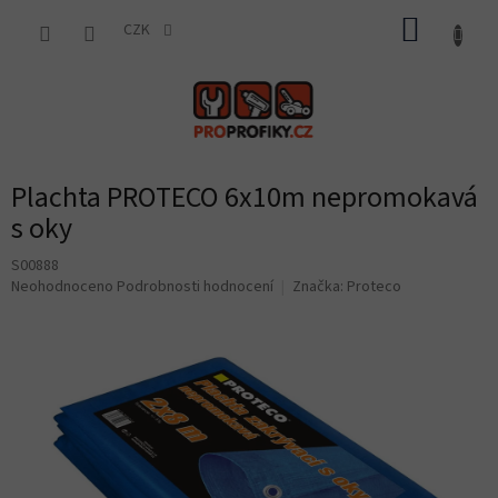
Přejít
NÁKUP
na
CZK
obsah
KOŠÍK
Plachta PROTECO 6x10m nepromokavá
s oky
S00888
Průměrné
Neohodnoceno
Podrobnosti hodnocení
Značka:
Proteco
hodnocení
produktu
je
0,0
z
5
hvězdiček.