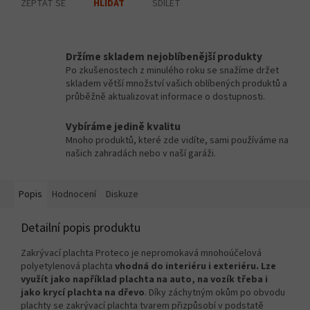
ZEPTAT SE
SDÍLET
HLÍDAT
Držíme skladem nejoblíbenější produkty
Po zkušenostech z minulého roku se snažíme držet
skladem větší množství vašich oblíbených produktů a
průběžně aktualizovat informace o dostupnosti.
Vybíráme jedině kvalitu
Mnoho produktů, které zde vidíte, sami používáme na
našich zahradách nebo v naší garáži.
Popis
Hodnocení
Diskuze
Detailní popis produktu
Zakrývací plachta Proteco je nepromokavá mnohoúčelová
polyetylenová plachta
vhodná do interiéru i exteriéru. Lze
využít jako například plachta na auto, na vozík třeba i
jako krycí plachta na dřevo
. Díky záchytným okům po obvodu
plachty se zakrývací plachta tvarem přizpůsobí v podstatě