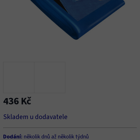
436 Kč
Měrná
Skladem u dodavatele
cena:
Dodání:
několik dnů až několik týdnů