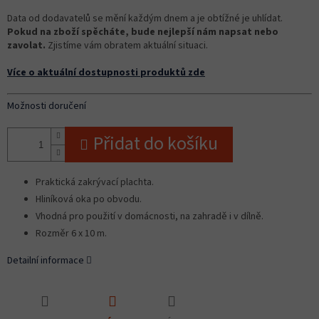
Data od dodavatelů se mění každým dnem a je obtížné je uhlídat.
Pokud na zboží spěcháte, bude nejlepší nám napsat nebo
zavolat.
Zjistíme vám obratem aktuální situaci.
Více o aktuální dostupnosti produktů zde
Možnosti doručení
Přidat do košíku
Praktická zakrývací plachta.
Hliníková oka po obvodu.
Vhodná pro použití v domácnosti, na zahradě i v dílně.
Rozměr 6 x 10 m.
Detailní informace