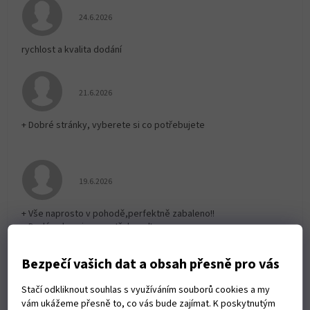
Hodnocení obchodu je 5 z 5 hvězdiček.
24.6.2026
rychlost a kvalita dodání
Hodnocení obchodu je 5 z 5 hvězdiček.
21.6.2026
+ Dobré stránky, vyberete si co potřebujete
Hodnocení obchodu je 5 z 5 hvězdiček.
19.6.2026
+ Vše naprosto v pohodě,perfektně zabaleno!!
+ Dodáno kam jsem potřeboval!
Bezpečí vašich dat a obsah přesně pro vás
Hodnocení obchodu je 5 z 5 hvězdiček.
19.6.2026
Stačí odkliknout souhlas s využíváním souborů cookies a my
vám ukážeme přesně to, co vás bude zajímat. K poskytnutým