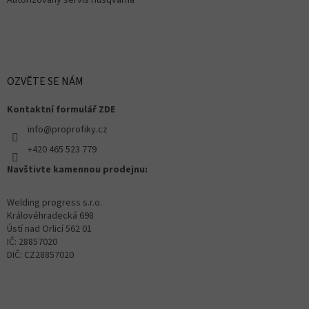
Autorizovaný servis Husqvarna
OZVĚTE SE NÁM
Kontaktní formulář ZDE
info@proprofiky.cz
+420 465 523 779
Navštivte kamennou prodejnu:
Welding progress s.r.o.
Královéhradecká 698
Ústí nad Orlicí 562 01
IČ: 28857020
DIČ: CZ28857020