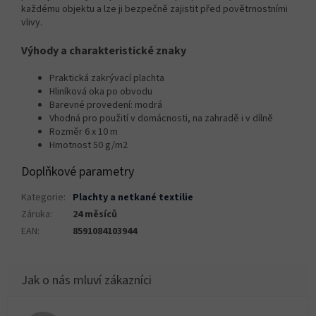
každému objektu a lze ji bezpečně zajistit před povětrnostními
vlivy.
Výhody a charakteristické znaky
Praktická zakrývací plachta
Hliníková oka po obvodu
Barevné provedení: modrá
Vhodná pro použití v domácnosti, na zahradě i v dílně
Rozměr 6 x 10 m
Hmotnost 50 g/m2
Doplňkové parametry
Kategorie
:
Plachty a netkané textilie
Záruka
:
24 měsíců
EAN
:
8591084103944