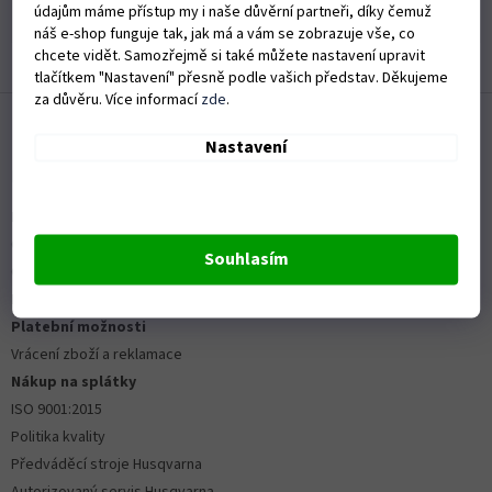
Rychlé dodání zboží
údajům máme přístup my i naše důvěrní partneři, díky čemuž
náš e-shop funguje tak, jak má a vám se zobrazuje vše, co
chcete vidět. Samozřejmě si také můžete nastavení upravit
Zobrazit další hodnocení
tlačítkem "Nastavení" přesně podle vašich představ. Děkujeme
Z
za důvěru. Více informací
zde
.
á
Nastavení
p
a
Informace pro vás
t
Kontakty
í
Obchodní podmínky
Souhlasím
Ochrana osobních údajů
Možnosti dopravy
Platební možnosti
Vrácení zboží a reklamace
Nákup na splátky
ISO 9001:2015
Politika kvality
Předváděcí stroje Husqvarna