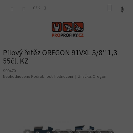
Přejít
NÁKUP
na
CZK
obsah
KOŠÍK
Pilový řetěz OREGON 91VXL 3/8'' 1,3
55čl. KZ
S00470
Průměrné
Neohodnoceno
Podrobnosti hodnocení
Značka:
Oregon
hodnocení
produktu
je
0,0
z
5
hvězdiček.