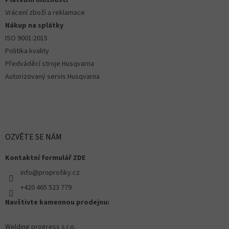
Platební možnosti
Vrácení zboží a reklamace
Nákup na splátky
ISO 9001:2015
Politika kvality
Předváděcí stroje Husqvarna
Autorizovaný servis Husqvarna
OZVĚTE SE NÁM
Kontaktní formulář ZDE
info@proprofiky.cz
+420 465 523 779
Navštivte kamennou prodejnu:
Welding progress s.r.o.