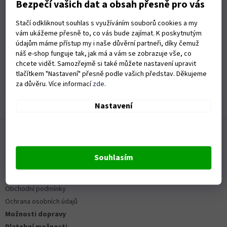
Bezpečí vašich dat a obsah přesně pro vás
+ Vše naprosto v pohodě,perfektně zabaleno!!
+ Dodáno kam jsem potřeboval!
Stačí odkliknout souhlas s využíváním souborů cookies a my
vám ukážeme přesně to, co vás bude zajímat. K poskytnutým
údajům máme přístup my i naše důvěrní partneři, díky čemuž
Hodnocení obchodu je 5 z 5 hvězdiček.
náš e-shop funguje tak, jak má a vám se zobrazuje vše, co
19.6.2026
chcete vidět. Samozřejmě si také můžete nastavení upravit
tlačítkem "Nastavení" přesně podle vašich představ. Děkujeme
Rychlé dodání zboží
za důvěru. Více informací
zde
.
Zobrazit další hodnocení
Nastavení
Z
á
p
a
Informace pro vás
Souhlasím
t
Kontakty
í
Obchodní podmínky
Ochrana osobních údajů
Možnosti dopravy