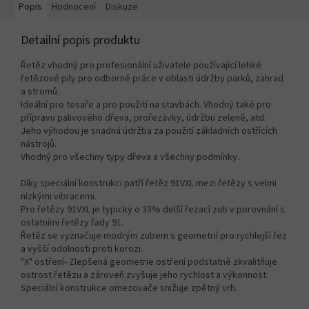
Popis
Hodnocení
Diskuze
Detailní popis produktu
Řetěz vhodný pro profesionální uživatele používající lehké
řetězové pily pro odborné práce v oblasti údržby parků, zahrad
a stromů.
Ideální pro tesaře a pro použití na stavbách. Vhodný také pro
přípravu palivového dřeva, prořezávky, údržbu zeleně, atd.
Jeho výhodou je snadná údržba za použití základních ostřících
nástrojů.
Vhodný pro všechny typy dřeva a všechny podmínky.
Díky speciální konstrukci patří řetěz 91VXL mezi řetězy s velmi
nízkými vibracemi.
Pro řetězy 91VXL je typický o 33% delší řezací zub v porovnání s
ostatními řetězy řady 91.
Řetěz se vyznačuje modrým zubem s geometrií pro rychlejší řez
a vyšší odolnosti proti korozi.
"X" ostření- Zlepšená geometrie ostření podstatně zkvalitňuje
ostrost řetězu a zároveň zvyšuje jeho rychlost a výkonnost.
Speciální konstrukce omezovače snižuje zpětný vrh.