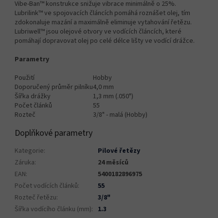
Vibe-Ban™ konstrukce snižuje vibrace minimálně o 25%.
Lubrilink™ ve spojovacích článcích pomáhá roznášet olej, tím
zdokonaluje mazání a maximálně eliminuje vytahování řetězu.
Lubriwell™ jsou olejové otvory ve vodících článcích, které
pomáhají dopravovat olej po celé délce lišty ve vodící drážce.
Parametry
Použití
Hobby
Doporučený průměr pilníku
4,0 mm
Šířka drážky
1,3 mm (.050")
Počet článků
55
Rozteč
3/8" - malá (Hobby)
Doplňkové parametry
Kategorie
:
Pilové řetězy
Záruka
:
24 měsíců
EAN
:
5400182896975
Počet vodících článků
:
55
Rozteč řetězu
:
3/8"
Šířka vodícího článku (mm)
:
1.3