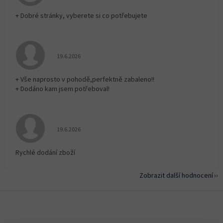
+ Dobré stránky, vyberete si co potřebujete
Hodnocení obchodu je 5 z 5 hvězdiček.
19.6.2026
+ Vše naprosto v pohodě,perfektně zabaleno!!
+ Dodáno kam jsem potřeboval!
Hodnocení obchodu je 5 z 5 hvězdiček.
19.6.2026
Rychlé dodání zboží
Zobrazit další hodnocení
Z
á
p