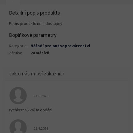
Detailní popis produktu
Popis produktu není dostupný
Doplňkové parametry
Kategorie
:
Nářadí pro autoopravárenství
Záruka
:
24 měsíců
Hodnocení obchodu je 5 z 5 hvězdiček.
24.6.2026
rychlost a kvalita dodání
Hodnocení obchodu je 5 z 5 hvězdiček.
21.6.2026