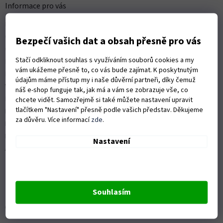
a
Informace pro vás
t
Kontakty
í
Obchodní podmínky
Bezpečí vašich dat a obsah přesně pro vás
Ochrana osobních údajů
Stačí odkliknout souhlas s využíváním souborů cookies a my
Možnosti dopravy
vám ukážeme přesně to, co vás bude zajímat. K poskytnutým
Platební možnosti
údajům máme přístup my i naše důvěrní partneři, díky čemuž
Vrácení zboží a reklamace
náš e-shop funguje tak, jak má a vám se zobrazuje vše, co
Nákup na splátky
chcete vidět. Samozřejmě si také můžete nastavení upravit
tlačítkem "Nastavení" přesně podle vašich představ. Děkujeme
ISO 9001:2015
za důvěru. Více informací
zde
.
Politika kvality
Předváděcí stroje Husqvarna
Nastavení
Autorizovaný servis Husqvarna
Souhlasím
OZVĚTE SE NÁM