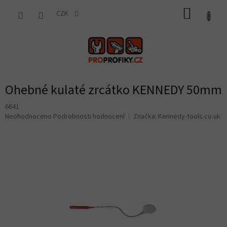
Přejít
NÁKUP
na
CZK
obsah
KOŠÍK
Ohebné kulaté zrcátko KENNEDY 50mm
6641
Průměrné
Neohodnoceno
Podrobnosti hodnocení
Značka:
Kennedy-tools.co.uk
hodnocení
produktu
je
0,0
z
5
hvězdiček.