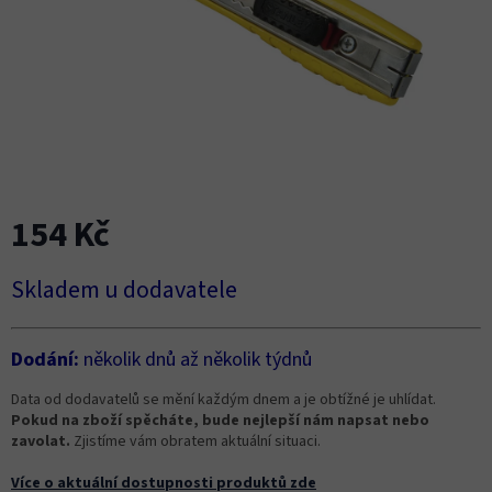
154 Kč
Měrná
Skladem u dodavatele
cena:
Dodání:
několik dnů až několik týdnů
Data od dodavatelů se mění každým dnem a je obtížné je uhlídat.
Pokud na zboží spěcháte, bude nejlepší nám napsat nebo
zavolat.
Zjistíme vám obratem aktuální situaci.
Více o aktuální dostupnosti produktů zde