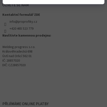
OZVĚTE SE NÁM
Kontaktní formulář ZDE
info@proprofiky.cz
+420 465 523 779
Navštivte kamennou prodejnu:
Welding progress s.r.o.
Královéhradecká 698
Ústí nad Orlicí 562 01
IČ: 28857020
DIČ: CZ28857020
PŘIJÍMÁME ONLINE PLATBY