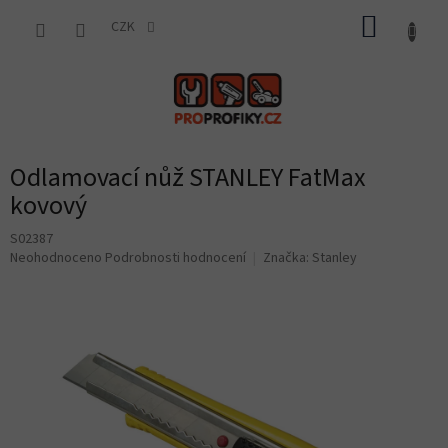
Přejít
NÁKUP
na
CZK
obsah
KOŠÍK
Odlamovací nůž STANLEY FatMax
kovový
S02387
Průměrné
Neohodnoceno
Podrobnosti hodnocení
Značka:
Stanley
hodnocení
produktu
je
0,0
z
5
hvězdiček.