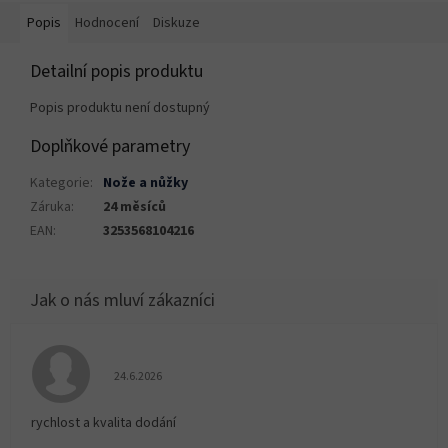
Popis
Hodnocení
Diskuze
Detailní popis produktu
Popis produktu není dostupný
Doplňkové parametry
Kategorie
:
Nože a nůžky
Záruka
:
24 měsíců
EAN
:
3253568104216
Hodnocení obchodu je 5 z 5 hvězdiček.
24.6.2026
rychlost a kvalita dodání