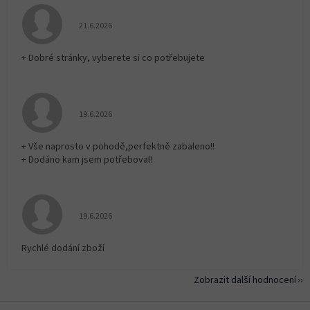
Hodnocení obchodu je 5 z 5 hvězdiček.
21.6.2026
+ Dobré stránky, vyberete si co potřebujete
Hodnocení obchodu je 5 z 5 hvězdiček.
19.6.2026
+ Vše naprosto v pohodě,perfektně zabaleno!!
+ Dodáno kam jsem potřeboval!
Hodnocení obchodu je 5 z 5 hvězdiček.
19.6.2026
Rychlé dodání zboží
Zobrazit další hodnocení
Z