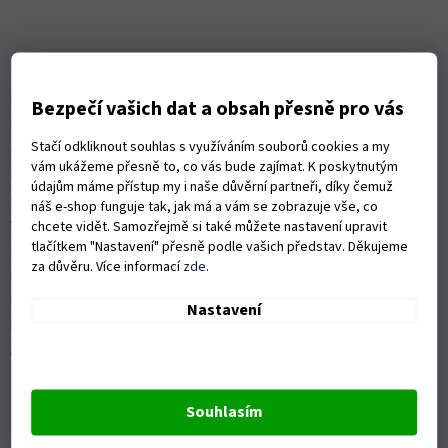
á
p
a
Informace pro vás
t
Kontakty
í
Bezpečí vašich dat a obsah přesně pro vás
Obchodní podmínky
Stačí odkliknout souhlas s využíváním souborů cookies a my
Ochrana osobních údajů
vám ukážeme přesně to, co vás bude zajímat. K poskytnutým
Možnosti dopravy
údajům máme přístup my i naše důvěrní partneři, díky čemuž
Platební možnosti
náš e-shop funguje tak, jak má a vám se zobrazuje vše, co
Vrácení zboží a reklamace
chcete vidět. Samozřejmě si také můžete nastavení upravit
tlačítkem "Nastavení" přesně podle vašich představ. Děkujeme
Nákup na splátky
za důvěru. Více informací
zde
.
ISO 9001:2015
Politika kvality
Nastavení
Předváděcí stroje Husqvarna
Autorizovaný servis Husqvarna
Souhlasím