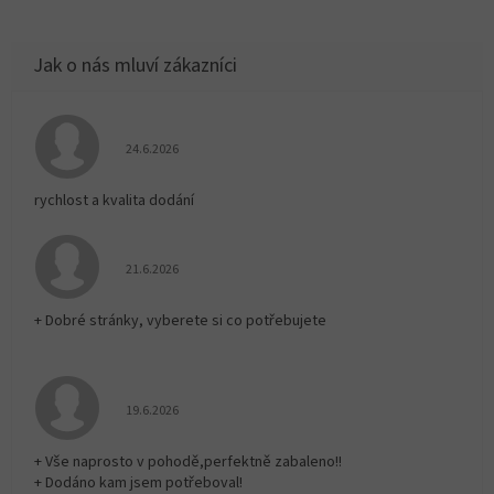
Hodnocení obchodu je 5 z 5 hvězdiček.
24.6.2026
rychlost a kvalita dodání
Hodnocení obchodu je 5 z 5 hvězdiček.
21.6.2026
+ Dobré stránky, vyberete si co potřebujete
Hodnocení obchodu je 5 z 5 hvězdiček.
19.6.2026
+ Vše naprosto v pohodě,perfektně zabaleno!!
+ Dodáno kam jsem potřeboval!