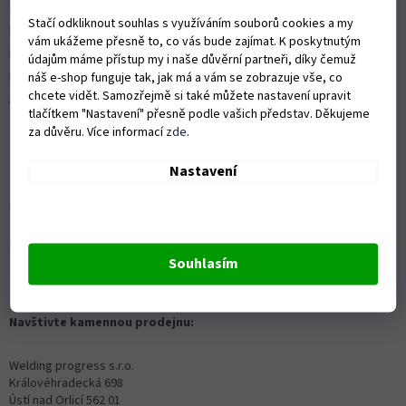
Nákup na splátky
Stačí odkliknout souhlas s využíváním souborů cookies a my
ISO 9001:2015
vám ukážeme přesně to, co vás bude zajímat. K poskytnutým
Politika kvality
údajům máme přístup my i naše důvěrní partneři, díky čemuž
Předváděcí stroje Husqvarna
náš e-shop funguje tak, jak má a vám se zobrazuje vše, co
chcete vidět. Samozřejmě si také můžete nastavení upravit
Autorizovaný servis Husqvarna
tlačítkem "Nastavení" přesně podle vašich představ. Děkujeme
za důvěru. Více informací
zde
.
Nastavení
OZVĚTE SE NÁM
Kontaktní formulář ZDE
Souhlasím
info@proprofiky.cz
+420 465 523 779
Navštivte kamennou prodejnu:
Welding progress s.r.o.
Královéhradecká 698
Ústí nad Orlicí 562 01