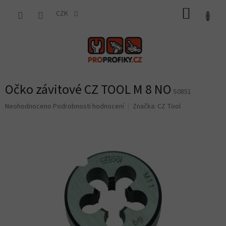
Přejít
NÁKUP
na
CZK
obsah
KOŠÍK
Očko závitové CZ TOOL M 8 NO
S0851
Průměrné
Neohodnoceno
Podrobnosti hodnocení
Značka:
CZ Tool
hodnocení
produktu
je
0,0
z
5
hvězdiček.