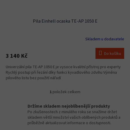
ů
Pila Einhell ocaska TE-AP 1050 E
Skladem u dodavatele
Do košíku
3 140 Kč
Univerzální pila TE-AP 1050 E je vysoce kvalitní přístroj pro experty
Rychlý postup při řezání díky funkci kyvadlového zdvihu Výměna
pilového listu bez použití nářadí
1
položek celkem
O
v
l
Držíme skladem nejoblíbenější produkty
á
Po zkušenostech z minulého roku se snažíme držet
d
skladem větší množství vašich oblíbených produktů a
a
průběžně aktualizovat informace o dostupnosti.
c