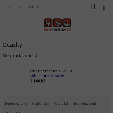
Přejít
NÁKUP
na
CZK
obsah
KOŠÍK
Ocasky
Nejprodávanější
Pila Einhell ocaska TE-AP 1050 E
Skladem u dodavatele
3 140 Kč
Ř
a
Doporučujeme
Nejlevnější
Nejdražší
Nejprodávanější
z