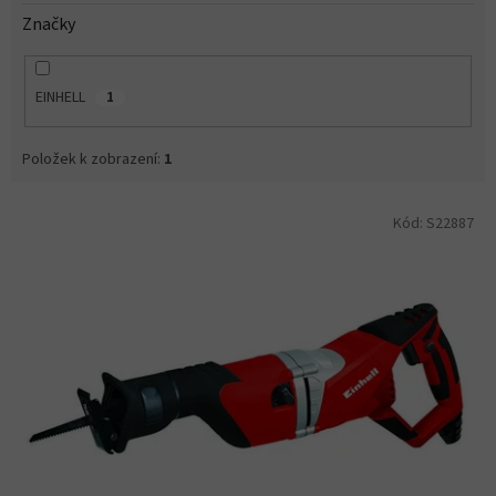
Značky
EINHELL
1
Položek k zobrazení:
1
V
Kód:
S22887
ý
p
i
s
p
r
o
d
u
k
t