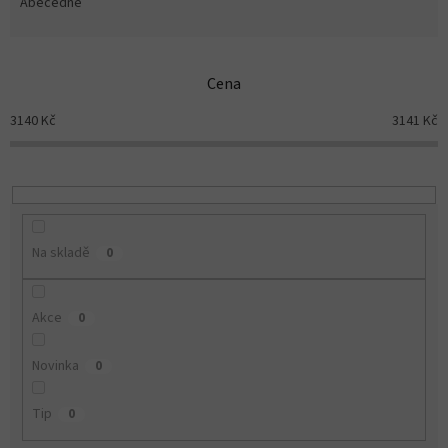
e
Abecedně
n
í
p
Cena
r
o
3140
Kč
3141
Kč
d
u
k
t
ů
Na skladě
0
Akce
0
Novinka
0
Tip
0