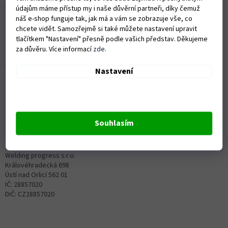
Autorizovaný servis Husqvarna
údajům máme přístup my i naše důvěrní partneři, díky čemuž
náš e-shop funguje tak, jak má a vám se zobrazuje vše, co
chcete vidět. Samozřejmě si také můžete nastavení upravit
tlačítkem "Nastavení" přesně podle vašich představ. Děkujeme
za důvěru. Více informací
zde
.
OZVĚTE SE NÁM
Nastavení
Kontaktní formulář ZDE
info@proprofiky.cz
+420 465 523 779
Souhlasím
Navštivte kamennou prodejnu:
Welding progress s.r.o.
Královéhradecká 698
Ústí nad Orlicí 562 01
IČ: 28857020
DIČ: CZ28857020