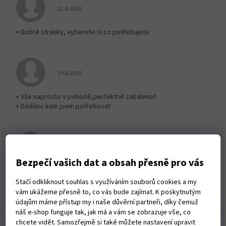
Hodnocení obchodu je 5 z 5 hvězdiček.
21.6.2026
+ Dobré stránky, vyberete si co potřebujete
Hodnocení obchodu je 5 z 5 hvězdiček.
19.6.2026
+ Vše naprosto v pohodě,perfektně zabaleno!!
+ Dodáno kam jsem potřeboval!
Hodnocení obchodu je 5 z 5 hvězdiček.
19.6.2026
Bezpečí vašich dat a obsah přesně pro vás
Rychlé dodání zboží
Stačí odkliknout souhlas s využíváním souborů cookies a my
vám ukážeme přesně to, co vás bude zajímat. K poskytnutým
Zobrazit další hodnocení
údajům máme přístup my i naše důvěrní partneři, díky čemuž
náš e-shop funguje tak, jak má a vám se zobrazuje vše, co
Z
chcete vidět. Samozřejmě si také můžete nastavení upravit
á