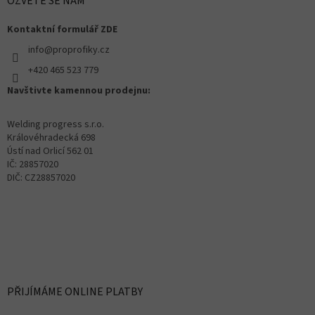
OZVĚTE SE NÁM
Kontaktní formulář ZDE
info@proprofiky.cz
+420 465 523 779
Navštivte kamennou prodejnu:
Welding progress s.r.o.
Královéhradecká 698
Ústí nad Orlicí 562 01
IČ: 28857020
DIČ: CZ28857020
PŘIJÍMÁME ONLINE PLATBY