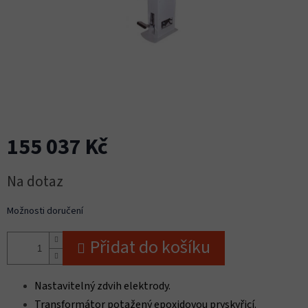
155 037 Kč
Měrná
Na dotaz
cena:
Možnosti doručení
Přidat do košíku
Nastavitelný zdvih elektrody.
Transformátor potažený epoxidovou pryskyřicí.