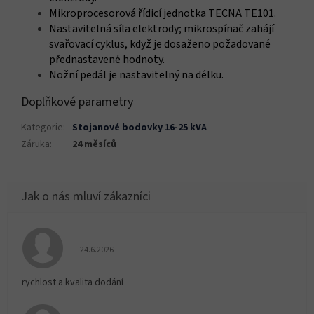
Mikroprocesorová řídicí jednotka TECNA TE101.
Nastavitelná síla elektrody; mikrospínač zahájí
svařovací cyklus, když je dosaženo požadované
přednastavené hodnoty.
Nožní pedál je nastavitelný na délku.
Doplňkové parametry
Kategorie
:
Stojanové bodovky 16-25 kVA
Záruka
:
24 měsíců
Hodnocení obchodu je 5 z 5 hvězdiček.
24.6.2026
rychlost a kvalita dodání