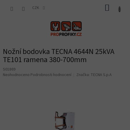
Přejít
NÁKUP
na
CZK
obsah
KOŠÍK
Nožní bodovka TECNA 4644N 25kVA
TE101 ramena 380-700mm
S01869
Průměrné
Neohodnoceno
Podrobnosti hodnocení
Značka:
TECNA S.p.A
hodnocení
produktu
je
0,0
z
5
hvězdiček.