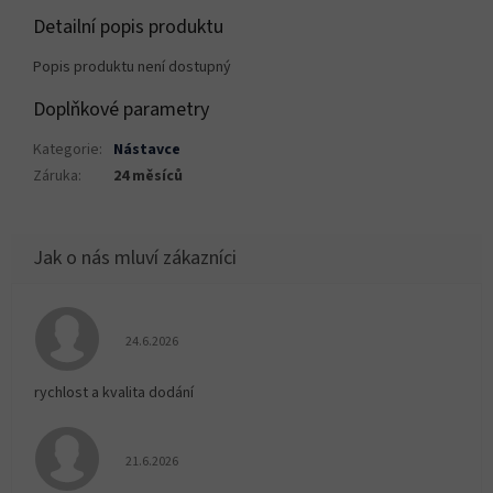
Detailní popis produktu
Popis produktu není dostupný
Doplňkové parametry
Kategorie
:
Nástavce
Záruka
:
24 měsíců
Hodnocení obchodu je 5 z 5 hvězdiček.
24.6.2026
rychlost a kvalita dodání
Hodnocení obchodu je 5 z 5 hvězdiček.
21.6.2026