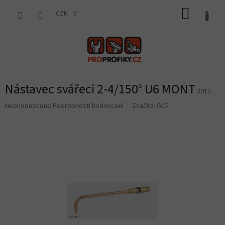
Přejít
NÁKUP
na
CZK
obsah
KOŠÍK
Nástavec svářecí 2-4/150° U6 MONT
3912
Průměrné
Neohodnoceno
Podrobnosti hodnocení
Značka:
GCE
hodnocení
produktu
je
0,0
z
5
hvězdiček.