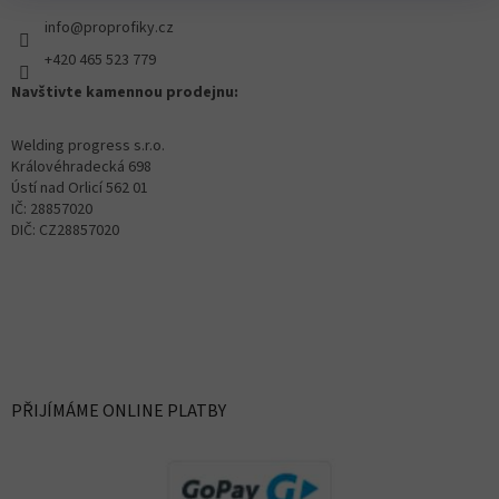
info@proprofiky.cz
+420 465 523 779
Navštivte kamennou prodejnu:
Welding progress s.r.o.
Královéhradecká 698
Ústí nad Orlicí 562 01
IČ: 28857020
DIČ: CZ28857020
PŘIJÍMÁME ONLINE PLATBY