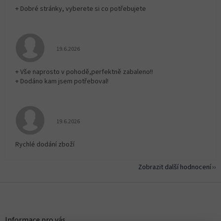
+ Dobré stránky, vyberete si co potřebujete
Hodnocení obchodu je 5 z 5 hvězdiček.
19.6.2026
+ Vše naprosto v pohodě,perfektně zabaleno!!
+ Dodáno kam jsem potřeboval!
Hodnocení obchodu je 5 z 5 hvězdiček.
19.6.2026
Rychlé dodání zboží
Zobrazit další hodnocení
Z
á
p
a
Informace pro vás