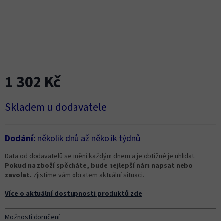
1 302 Kč
Měrná
Skladem u dodavatele
cena:
Dodání:
několik dnů až několik týdnů
Data od dodavatelů se mění každým dnem a je obtížné je uhlídat.
Pokud na zboží spěcháte, bude nejlepší nám napsat nebo
zavolat.
Zjistíme vám obratem aktuální situaci.
Více o aktuální dostupnosti produktů zde
Možnosti doručení