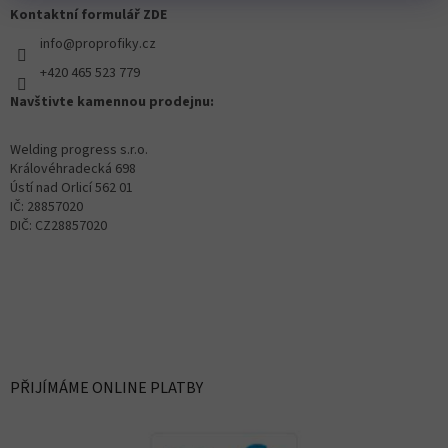
Kontaktní formulář ZDE
info@proprofiky.cz
+420 465 523 779
Navštivte kamennou prodejnu:
Welding progress s.r.o.
Královéhradecká 698
Ústí nad Orlicí 562 01
IČ: 28857020
DIČ: CZ28857020
PŘIJÍMÁME ONLINE PLATBY