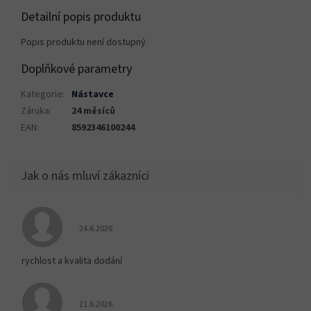
Detailní popis produktu
Popis produktu není dostupný
Doplňkové parametry
Kategorie
:
Nástavce
Záruka
:
24 měsíců
EAN
:
8592346100244
Hodnocení obchodu je 5 z 5 hvězdiček.
24.6.2026
rychlost a kvalita dodání
Hodnocení obchodu je 5 z 5 hvězdiček.
21.6.2026