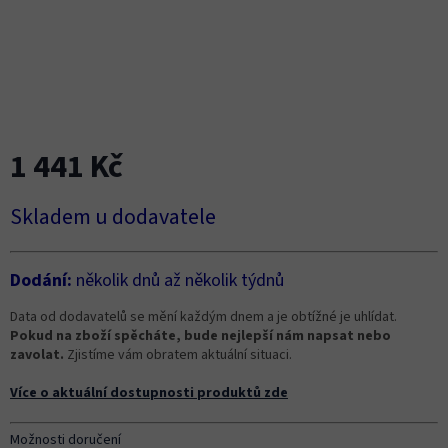
1 441 Kč
Měrná
Skladem u dodavatele
cena:
Dodání:
několik dnů až několik týdnů
Data od dodavatelů se mění každým dnem a je obtížné je uhlídat.
Pokud na zboží spěcháte, bude nejlepší nám napsat nebo
zavolat.
Zjistíme vám obratem aktuální situaci.
Více o aktuální dostupnosti produktů zde
Možnosti doručení