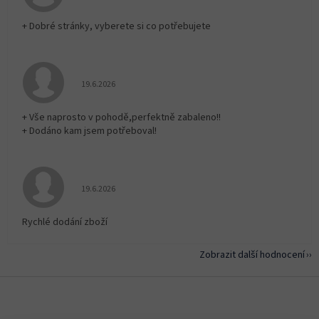
+ Dobré stránky, vyberete si co potřebujete
Hodnocení obchodu je 5 z 5 hvězdiček.
19.6.2026
+ Vše naprosto v pohodě,perfektně zabaleno!!
+ Dodáno kam jsem potřeboval!
Hodnocení obchodu je 5 z 5 hvězdiček.
19.6.2026
Rychlé dodání zboží
Zobrazit další hodnocení
Z
á
p