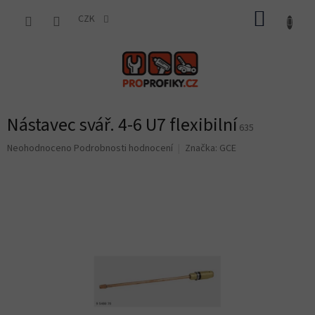
Přejít
NÁKUP
na
CZK
obsah
KOŠÍK
Nástavec svář. 4-6 U7 flexibilní
635
Průměrné
Neohodnoceno
Podrobnosti hodnocení
Značka:
GCE
hodnocení
produktu
je
0,0
z
5
hvězdiček.