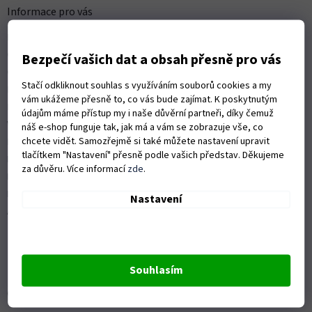
a
Informace pro vás
t
Kontakty
í
Obchodní podmínky
Bezpečí vašich dat a obsah přesně pro vás
Ochrana osobních údajů
Stačí odkliknout souhlas s využíváním souborů cookies a my
Možnosti dopravy
vám ukážeme přesně to, co vás bude zajímat. K poskytnutým
Platební možnosti
údajům máme přístup my i naše důvěrní partneři, díky čemuž
Vrácení zboží a reklamace
náš e-shop funguje tak, jak má a vám se zobrazuje vše, co
chcete vidět. Samozřejmě si také můžete nastavení upravit
Nákup na splátky
tlačítkem "Nastavení" přesně podle vašich představ. Děkujeme
ISO 9001:2015
za důvěru. Více informací
zde
.
Politika kvality
Předváděcí stroje Husqvarna
Nastavení
Autorizovaný servis Husqvarna
Souhlasím
OZVĚTE SE NÁM