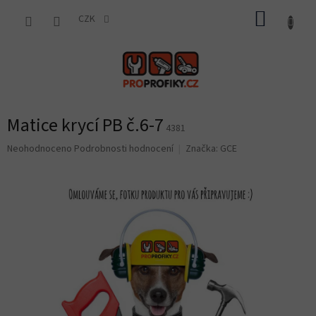
Přejít
NÁKUP
na
CZK
obsah
KOŠÍK
Matice krycí PB č.6-7
4381
Průměrné
Neohodnoceno
Podrobnosti hodnocení
Značka:
GCE
hodnocení
produktu
je
0,0
z
5
hvězdiček.