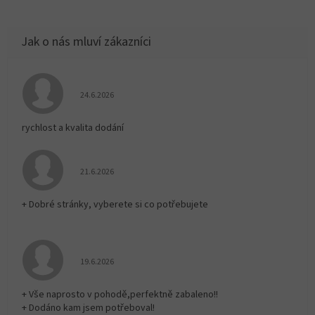
Hodnocení obchodu je 5 z 5 hvězdiček.
24.6.2026
rychlost a kvalita dodání
Hodnocení obchodu je 5 z 5 hvězdiček.
21.6.2026
+ Dobré stránky, vyberete si co potřebujete
Hodnocení obchodu je 5 z 5 hvězdiček.
19.6.2026
+ Vše naprosto v pohodě,perfektně zabaleno!!
+ Dodáno kam jsem potřeboval!