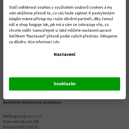
Nákup na splátky
Stačí odkliknout souhlas s využíváním souborů cookies a my
ISO 9001:2015
vám ukážeme přesně to, co vás bude zajímat. K poskytnutým
Politika kvality
údajům máme přístup my i naše důvěrní partneři, díky čemuž
Předváděcí stroje Husqvarna
náš e-shop funguje tak, jak má a vám se zobrazuje vše, co
chcete vidět. Samozřejmě si také můžete nastavení upravit
Autorizovaný servis Husqvarna
tlačítkem "Nastavení" přesně podle vašich představ. Děkujeme
za důvěru. Více informací
zde
.
Nastavení
OZVĚTE SE NÁM
Kontaktní formulář ZDE
Souhlasím
info@proprofiky.cz
+420 465 523 779
Navštivte kamennou prodejnu:
Welding progress s.r.o.
Královéhradecká 698
Ústí nad Orlicí 562 01