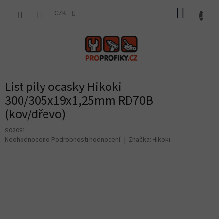
Přejít
NÁKUP
na
CZK
obsah
KOŠÍK
List pily ocasky Hikoki
300/305x19x1,25mm RD70B
(kov/dřevo)
S02091
Průměrné
Neohodnoceno
Podrobnosti hodnocení
Značka:
Hikoki
hodnocení
produktu
je
0,0
z
5
hvězdiček.