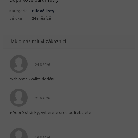
Kategorie
:
Pilové listy
Záruka
:
24 měsíců
Hodnocení obchodu je 5 z 5 hvězdiček.
24.6.2026
rychlost a kvalita dodání
Hodnocení obchodu je 5 z 5 hvězdiček.
21.6.2026
+ Dobré stránky, vyberete si co potřebujete
Hodnocení obchodu je 5 z 5 hvězdiček.
19.6.2026