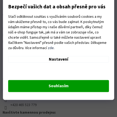
Možnosti dopravy
Bezpečí vašich dat a obsah přesně pro vás
Platební možnosti
Vrácení zboží a reklamace
Stačí odkliknout souhlas s využíváním souborů cookies a my
vám ukážeme přesně to, co vás bude zajímat. K poskytnutým
Nákup na splátky
údajům máme přístup my i naše důvěrní partneři, díky čemuž
ISO 9001:2015
náš e-shop funguje tak, jak má a vám se zobrazuje vše, co
Politika kvality
chcete vidět. Samozřejmě si také můžete nastavení upravit
Předváděcí stroje Husqvarna
tlačítkem "Nastavení" přesně podle vašich představ. Děkujeme
za důvěru. Více informací
zde
.
Autorizovaný servis Husqvarna
Nastavení
OZVĚTE SE NÁM
Souhlasím
Kontaktní formulář ZDE
info@proprofiky.cz
+420 465 523 779
Navštivte kamennou prodejnu: