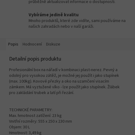
průběžně aktualizovat informace o dostupnosti.
Vybíráme jedině kvalitu
Mnoho produktů, které zde vidíte, sami používáme na
našich zahradách nebo v naší garáži.
Popis
Hodnocení
Diskuze
Detailní popis produktu
Profesionální box na nářadí v kombinaci plast-nerez. Pevný a
odolný pro vysokou zátěž, je možné jej použít i jako stupínek
(max. 100kg). Kovové přezky a oko na uzamčení visacím
zámkem. Má vyztužené víko - lze použít jako stupínek. Žlábek
pro zakládání trubek a latí při řezání.
TECHNICKÉ PARAMETRY:
Max. hmotnost zatížení: 23 kg
Vnitřní rozměry: 555 x 250 x 230 mm
Objem: 30 L
Hmotnost: 3,49 kg