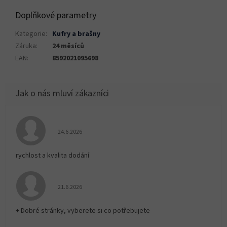
Doplňkové parametry
Kategorie
:
Kufry a brašny
Záruka
:
24 měsíců
EAN
:
8592021095698
Hodnocení obchodu je 5 z 5 hvězdiček.
24.6.2026
rychlost a kvalita dodání
Hodnocení obchodu je 5 z 5 hvězdiček.
21.6.2026
+ Dobré stránky, vyberete si co potřebujete