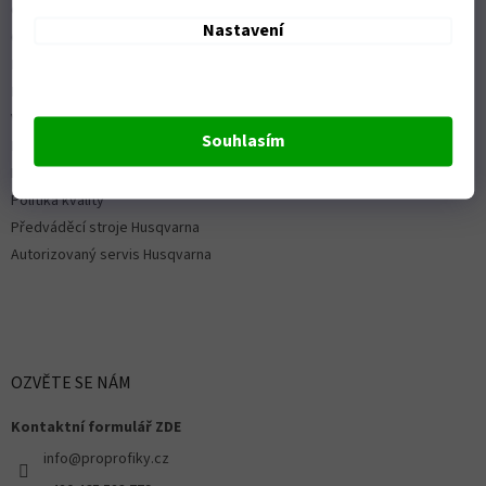
Obchodní podmínky
Nastavení
Ochrana osobních údajů
Možnosti dopravy
Platební možnosti
Vrácení zboží a reklamace
Souhlasím
Nákup na splátky
ISO 9001:2015
Politika kvality
Předváděcí stroje Husqvarna
Autorizovaný servis Husqvarna
OZVĚTE SE NÁM
Kontaktní formulář ZDE
info@proprofiky.cz