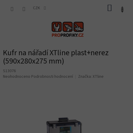
Přejít
NÁKUP
na
CZK
obsah
KOŠÍK
Kufr na nářadí XTline plast+nerez
(590x280x275 mm)
S13076
Průměrné
Neohodnoceno
Podrobnosti hodnocení
Značka:
XTline
hodnocení
produktu
je
0,0
z
5
hvězdiček.