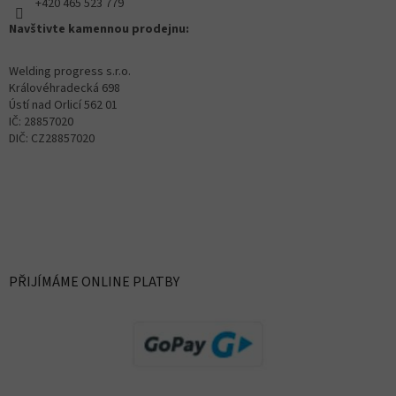
+420 465 523 779
Navštivte kamennou prodejnu:
Welding progress s.r.o.
Královéhradecká 698
Ústí nad Orlicí 562 01
IČ: 28857020
DIČ: CZ28857020
PŘIJÍMÁME ONLINE PLATBY