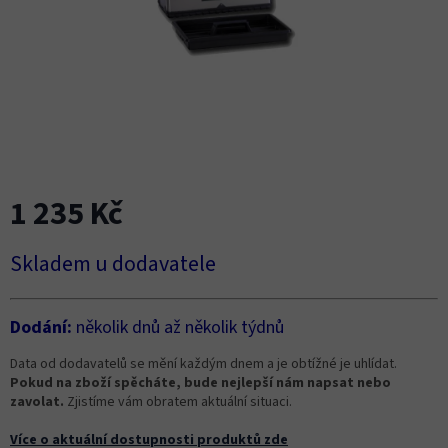
1 235 Kč
Měrná
Skladem u dodavatele
cena:
Dodání:
několik dnů až několik týdnů
Data od dodavatelů se mění každým dnem a je obtížné je uhlídat.
Pokud na zboží spěcháte, bude nejlepší nám napsat nebo
zavolat.
Zjistíme vám obratem aktuální situaci.
Více o aktuální dostupnosti produktů zde