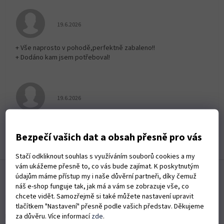
Hodnocení obchodu je 5 z 5 hvězdiček.
19.6.2026
+ Vše naprosto v pohodě,perfektně zabaleno!!
+ Dodáno kam jsem potřeboval!
Hodnocení obchodu je 5 z 5 hvězdiček.
19.6.2026
Rychlé dodání zboží
Bezpečí vašich dat a obsah přesně pro vás
Zobrazit další hodnocení
Stačí odkliknout souhlas s využíváním souborů cookies a my
Z
vám ukážeme přesně to, co vás bude zajímat. K poskytnutým
á
údajům máme přístup my i naše důvěrní partneři, díky čemuž
p
náš e-shop funguje tak, jak má a vám se zobrazuje vše, co
a
chcete vidět. Samozřejmě si také můžete nastavení upravit
Informace pro vás
tlačítkem "Nastavení" přesně podle vašich představ. Děkujeme
t
za důvěru. Více informací
zde
.
Kontakty
í