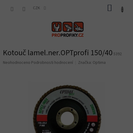
Přejít
NÁKUP
na
CZK
obsah
KOŠÍK
Kotouč lamel.ner.OPTprofi 150/40
5392
Průměrné
Neohodnoceno
Podrobnosti hodnocení
Značka:
Optima
hodnocení
produktu
je
0,0
z
5
hvězdiček.