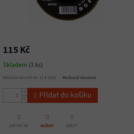
115 Kč
Měrná
Skladem
(3 ks)
cena:
Můžeme doručit do:
11.8.2026
Možnosti doručení
Přidat do košíku
ZEPTAT SE
SDÍLET
HLÍDAT