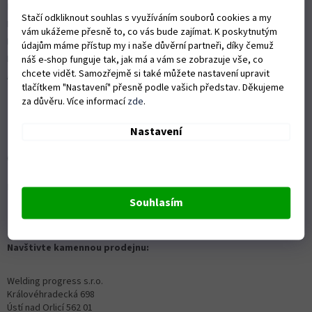
Nákup na splátky
Stačí odkliknout souhlas s využíváním souborů cookies a my
ISO 9001:2015
vám ukážeme přesně to, co vás bude zajímat. K poskytnutým
Politika kvality
údajům máme přístup my i naše důvěrní partneři, díky čemuž
Předváděcí stroje Husqvarna
náš e-shop funguje tak, jak má a vám se zobrazuje vše, co
chcete vidět. Samozřejmě si také můžete nastavení upravit
Autorizovaný servis Husqvarna
tlačítkem "Nastavení" přesně podle vašich představ. Děkujeme
za důvěru. Více informací
zde
.
Nastavení
OZVĚTE SE NÁM
Kontaktní formulář ZDE
Souhlasím
info@proprofiky.cz
+420 465 523 779
Navštivte kamennou prodejnu:
Welding progress s.r.o.
Královéhradecká 698
Ústí nad Orlicí 562 01