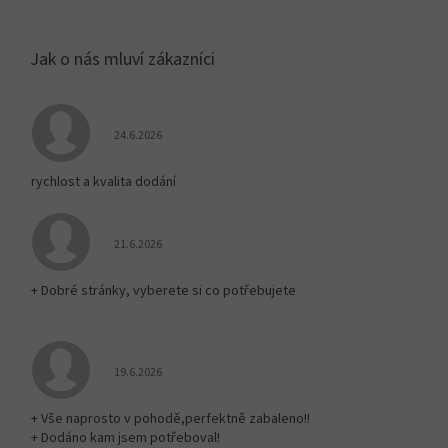
Hodnocení obchodu je 5 z 5 hvězdiček.
24.6.2026
rychlost a kvalita dodání
Hodnocení obchodu je 5 z 5 hvězdiček.
21.6.2026
+ Dobré stránky, vyberete si co potřebujete
Hodnocení obchodu je 5 z 5 hvězdiček.
19.6.2026
+ Vše naprosto v pohodě,perfektně zabaleno!!
+ Dodáno kam jsem potřeboval!