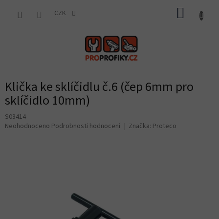
Přejít
NÁKUP
na
CZK
obsah
KOŠÍK
Klička ke sklíčidlu č.6 (čep 6mm pro
sklíčidlo 10mm)
S03414
Průměrné
Neohodnoceno
Podrobnosti hodnocení
Značka:
Proteco
hodnocení
produktu
je
0,0
z
5
hvězdiček.