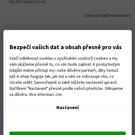
Rychlé dodání zboží
Zobrazit další hodnocení
Z
á
p
Bezpečí vašich dat a obsah přesně pro vás
a
Informace pro vás
t
Stačí odkliknout souhlas s využíváním souborů cookies a my
Kontakty
í
vám ukážeme přesně to, co vás bude zajímat. K poskytnutým
Obchodní podmínky
údajům máme přístup my i naše důvěrní partneři, díky čemuž
Ochrana osobních údajů
náš e-shop funguje tak, jak má a vám se zobrazuje vše, co
Možnosti dopravy
chcete vidět. Samozřejmě si také můžete nastavení upravit
tlačítkem "Nastavení" přesně podle vašich představ. Děkujeme
Platební možnosti
za důvěru. Více informací
zde
.
Vrácení zboží a reklamace
Nákup na splátky
Nastavení
ISO 9001:2015
Politika kvality
Předváděcí stroje Husqvarna
Autorizovaný servis Husqvarna