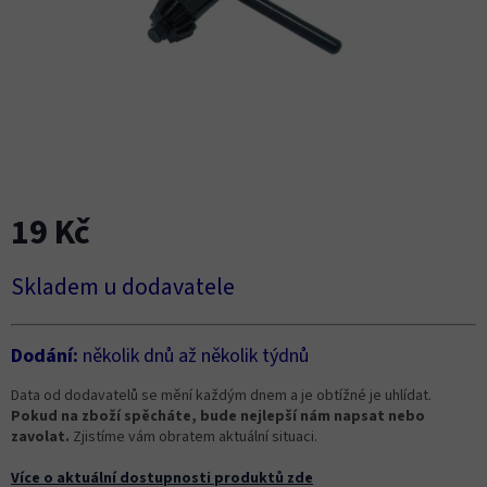
19 Kč
Měrná
Skladem u dodavatele
cena:
Dodání:
několik dnů až několik týdnů
Data od dodavatelů se mění každým dnem a je obtížné je uhlídat.
Pokud na zboží spěcháte, bude nejlepší nám napsat nebo
zavolat.
Zjistíme vám obratem aktuální situaci.
Více o aktuální dostupnosti produktů zde