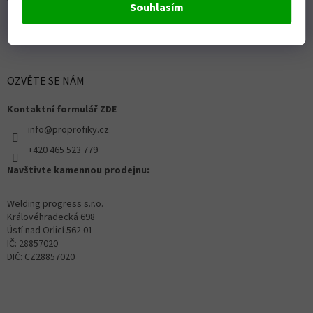
Souhlasím
OZVĚTE SE NÁM
Kontaktní formulář ZDE
info@proprofiky.cz
+420 465 523 779
Navštivte kamennou prodejnu:
Welding progress s.r.o.
Královéhradecká 698
Ústí nad Orlicí 562 01
IČ: 28857020
DIČ: CZ28857020