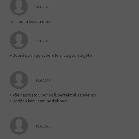
Hodnocení obchodu je 5 z 5 hvězdiček.
24.6.2026
rychlost a kvalita dodání
Hodnocení obchodu je 5 z 5 hvězdiček.
21.6.2026
+ Dobré stránky, vyberete si co potřebujete
Hodnocení obchodu je 5 z 5 hvězdiček.
19.6.2026
+ Vše naprosto v pohodě,perfektně zabaleno!!
+ Dodáno kam jsem potřeboval!
Hodnocení obchodu je 5 z 5 hvězdiček.
19.6.2026