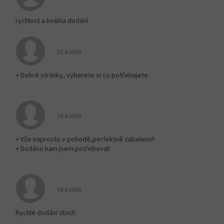
rychlost a kvalita dodání
Hodnocení obchodu je 5 z 5 hvězdiček.
21.6.2026
+ Dobré stránky, vyberete si co potřebujete
Hodnocení obchodu je 5 z 5 hvězdiček.
19.6.2026
+ Vše naprosto v pohodě,perfektně zabaleno!!
+ Dodáno kam jsem potřeboval!
Hodnocení obchodu je 5 z 5 hvězdiček.
19.6.2026
Rychlé dodání zboží