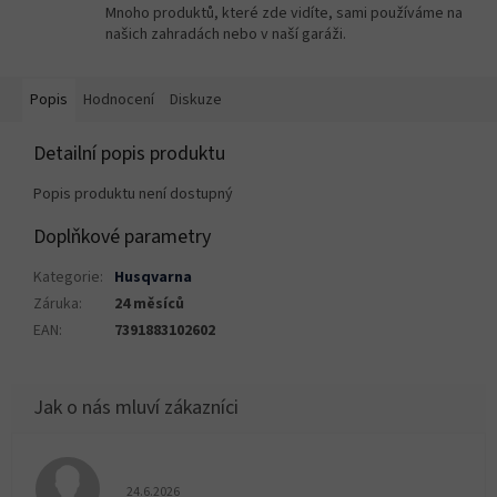
Mnoho produktů, které zde vidíte, sami používáme na
našich zahradách nebo v naší garáži.
Popis
Hodnocení
Diskuze
Detailní popis produktu
Popis produktu není dostupný
Doplňkové parametry
Kategorie
:
Husqvarna
Záruka
:
24 měsíců
EAN
:
7391883102602
Hodnocení obchodu je 5 z 5 hvězdiček.
24.6.2026