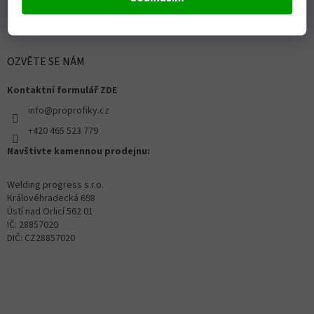
OZVĚTE SE NÁM
Kontaktní formulář ZDE
info@proprofiky.cz
+420 465 523 779
Navštivte kamennou prodejnu:
Welding progress s.r.o.
Královéhradecká 698
Ústí nad Orlicí 562 01
IČ: 28857020
DIČ: CZ28857020