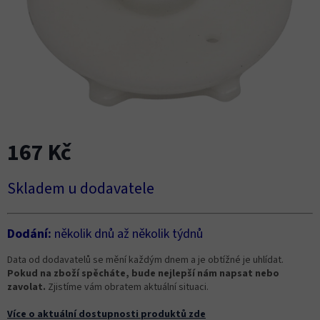
167 Kč
Měrná
Skladem u dodavatele
cena:
Dodání:
několik dnů až několik týdnů
Data od dodavatelů se mění každým dnem a je obtížné je uhlídat.
Pokud na zboží spěcháte, bude nejlepší nám napsat nebo
zavolat.
Zjistíme vám obratem aktuální situaci.
Více o aktuální dostupnosti produktů zde