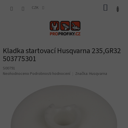
Přejít
NÁKUP
na
CZK
obsah
KOŠÍK
Kladka startovací Husqvarna 235,GR32
503775301
S00791
Průměrné
Neohodnoceno
Podrobnosti hodnocení
Značka:
Husqvarna
hodnocení
produktu
je
0,0
z
5
hvězdiček.