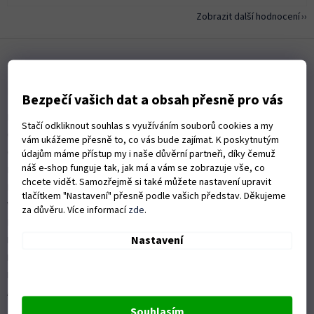
Zobrazit další hodnocení
Z
á
p
a
Informace pro vás
Bezpečí vašich dat a obsah přesně pro vás
t
Kontakty
í
Stačí odkliknout souhlas s využíváním souborů cookies a my
Obchodní podmínky
vám ukážeme přesně to, co vás bude zajímat. K poskytnutým
Ochrana osobních údajů
údajům máme přístup my i naše důvěrní partneři, díky čemuž
náš e-shop funguje tak, jak má a vám se zobrazuje vše, co
Možnosti dopravy
chcete vidět. Samozřejmě si také můžete nastavení upravit
Platební možnosti
tlačítkem "Nastavení" přesně podle vašich představ. Děkujeme
Vrácení zboží a reklamace
za důvěru. Více informací
zde
.
Nákup na splátky
Nastavení
ISO 9001:2015
Politika kvality
Předváděcí stroje Husqvarna
Autorizovaný servis Husqvarna
Souhlasím