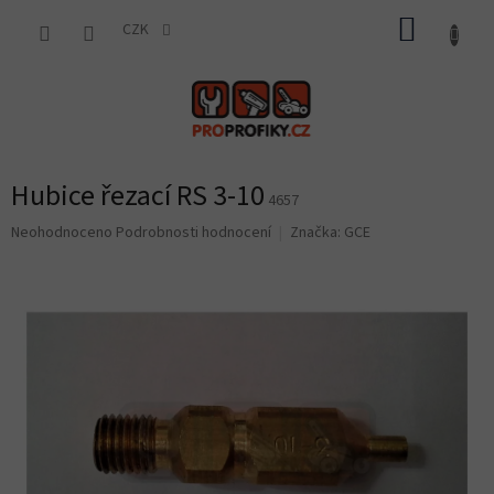
Přejít
NÁKUP
na
CZK
obsah
KOŠÍK
Hubice řezací RS 3-10
4657
Průměrné
Neohodnoceno
Podrobnosti hodnocení
Značka:
GCE
hodnocení
produktu
je
0,0
z
5
hvězdiček.