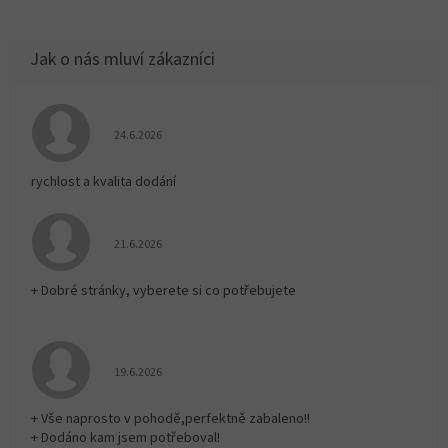
Hodnocení obchodu je 5 z 5 hvězdiček.
24.6.2026
rychlost a kvalita dodání
Hodnocení obchodu je 5 z 5 hvězdiček.
21.6.2026
+ Dobré stránky, vyberete si co potřebujete
Hodnocení obchodu je 5 z 5 hvězdiček.
19.6.2026
+ Vše naprosto v pohodě,perfektně zabaleno!!
+ Dodáno kam jsem potřeboval!