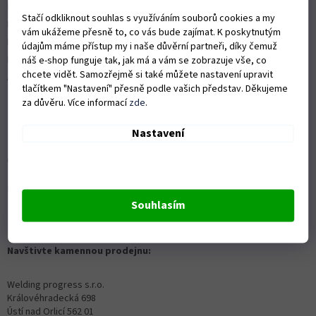
Nákup na splátky
Stačí odkliknout souhlas s využíváním souborů cookies a my
ISO 9001:2015
vám ukážeme přesně to, co vás bude zajímat. K poskytnutým
Politika kvality
údajům máme přístup my i naše důvěrní partneři, díky čemuž
Předváděcí stroje Husqvarna
náš e-shop funguje tak, jak má a vám se zobrazuje vše, co
chcete vidět. Samozřejmě si také můžete nastavení upravit
Autorizovaný servis Husqvarna
tlačítkem "Nastavení" přesně podle vašich představ. Děkujeme
za důvěru. Více informací
zde
.
Nastavení
OZVĚTE SE NÁM
Kontaktní formulář ZDE
Souhlasím
info@proprofiky.cz
+420 465 523 779
Navštivte kamennou prodejnu:
Welding progress s.r.o.
Královéhradecká 698
Ústí nad Orlicí 562 01