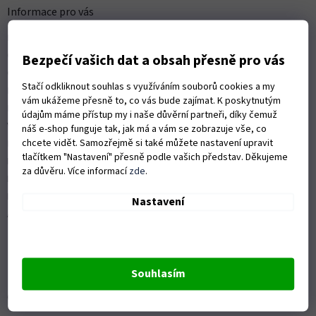
a
Informace pro vás
t
Kontakty
í
Obchodní podmínky
Bezpečí vašich dat a obsah přesně pro vás
Ochrana osobních údajů
Stačí odkliknout souhlas s využíváním souborů cookies a my
Možnosti dopravy
vám ukážeme přesně to, co vás bude zajímat. K poskytnutým
Platební možnosti
údajům máme přístup my i naše důvěrní partneři, díky čemuž
Vrácení zboží a reklamace
náš e-shop funguje tak, jak má a vám se zobrazuje vše, co
chcete vidět. Samozřejmě si také můžete nastavení upravit
Nákup na splátky
tlačítkem "Nastavení" přesně podle vašich představ. Děkujeme
ISO 9001:2015
za důvěru. Více informací
zde
.
Politika kvality
Předváděcí stroje Husqvarna
Nastavení
Autorizovaný servis Husqvarna
Souhlasím
OZVĚTE SE NÁM