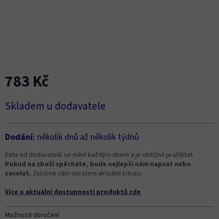
783 Kč
Měrná
Skladem u dodavatele
cena:
Dodání:
několik dnů až několik týdnů
Data od dodavatelů se mění každým dnem a je obtížné je uhlídat.
Pokud na zboží spěcháte, bude nejlepší nám napsat nebo
zavolat.
Zjistíme vám obratem aktuální situaci.
Více o aktuální dostupnosti produktů zde
Možnosti doručení