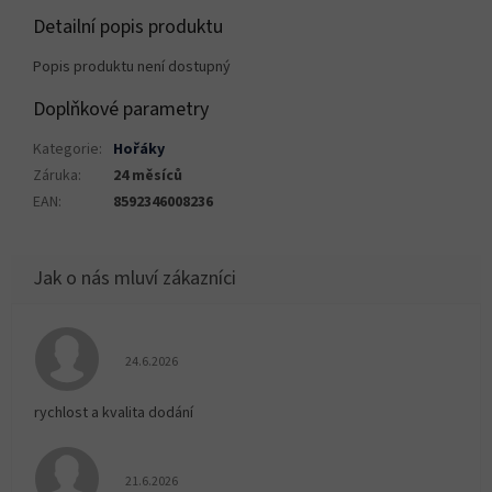
Detailní popis produktu
Popis produktu není dostupný
Doplňkové parametry
Kategorie
:
Hořáky
Záruka
:
24 měsíců
EAN
:
8592346008236
Hodnocení obchodu je 5 z 5 hvězdiček.
24.6.2026
rychlost a kvalita dodání
Hodnocení obchodu je 5 z 5 hvězdiček.
21.6.2026