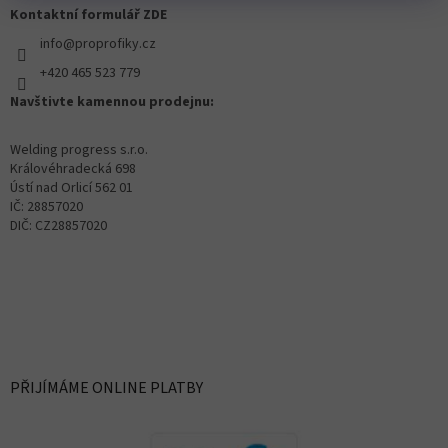
Kontaktní formulář ZDE
info@proprofiky.cz
+420 465 523 779
Navštivte kamennou prodejnu:
Welding progress s.r.o.
Královéhradecká 698
Ústí nad Orlicí 562 01
IČ: 28857020
DIČ: CZ28857020
PŘIJÍMÁME ONLINE PLATBY