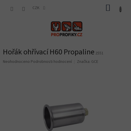
Přejít
NÁKUP
na
CZK
obsah
KOŠÍK
Hořák ohřívací H60 Propaline
2551
Průměrné
Neohodnoceno
Podrobnosti hodnocení
Značka:
GCE
hodnocení
produktu
je
0,0
z
5
hvězdiček.