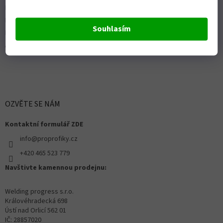
ISO 9001:2015
Politika kvality
Souhlasím
Předváděcí stroje Husqvarna
Autorizovaný servis Husqvarna
OZVĚTE SE NÁM
Kontaktní formulář ZDE
info@proprofiky.cz
+420 465 523 779
Navštivte kamennou prodejnu:
Welding progress s.r.o.
Královéhradecká 698
Ústí nad Orlicí 562 01
IČ: 28857020