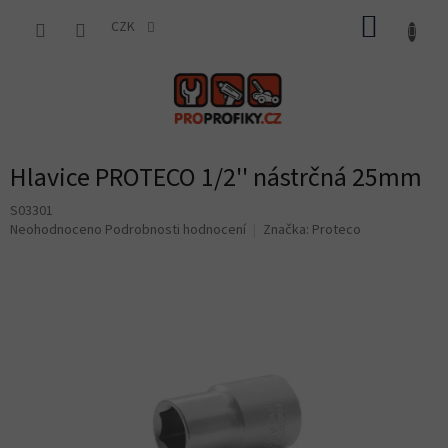
Přejít
NÁKUP
na
CZK
obsah
KOŠÍK
Hlavice PROTECO 1/2'' nástrčná 25mm
S03301
Průměrné
Neohodnoceno
Podrobnosti hodnocení
Značka:
Proteco
hodnocení
produktu
je
0,0
z
5
hvězdiček.