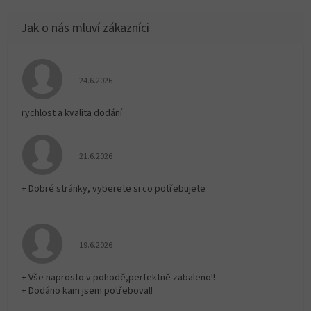
Hodnocení obchodu je 5 z 5 hvězdiček.
24.6.2026
rychlost a kvalita dodání
Hodnocení obchodu je 5 z 5 hvězdiček.
21.6.2026
+ Dobré stránky, vyberete si co potřebujete
Hodnocení obchodu je 5 z 5 hvězdiček.
19.6.2026
+ Vše naprosto v pohodě,perfektně zabaleno!!
+ Dodáno kam jsem potřeboval!