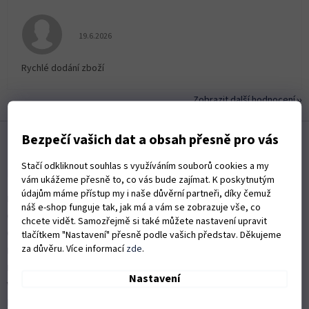
Hodnocení obchodu je 5 z 5 hvězdiček.
19.6.2026
Rychlé dodání zboží
Zobrazit další hodnocení
Z
Bezpečí vašich dat a obsah přesně pro vás
á
p
Stačí odkliknout souhlas s využíváním souborů cookies a my
a
Informace pro vás
vám ukážeme přesně to, co vás bude zajímat. K poskytnutým
t
údajům máme přístup my i naše důvěrní partneři, díky čemuž
Kontakty
í
náš e-shop funguje tak, jak má a vám se zobrazuje vše, co
Obchodní podmínky
chcete vidět. Samozřejmě si také můžete nastavení upravit
Ochrana osobních údajů
tlačítkem "Nastavení" přesně podle vašich představ. Děkujeme
za důvěru. Více informací
zde
.
Možnosti dopravy
Platební možnosti
Nastavení
Vrácení zboží a reklamace
Nákup na splátky