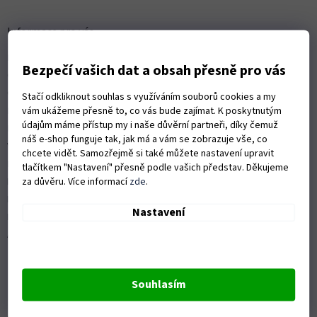
á
p
a
Informace pro vás
t
Kontakty
í
Bezpečí vašich dat a obsah přesně pro vás
Obchodní podmínky
Ochrana osobních údajů
Stačí odkliknout souhlas s využíváním souborů cookies a my
Možnosti dopravy
vám ukážeme přesně to, co vás bude zajímat. K poskytnutým
údajům máme přístup my i naše důvěrní partneři, díky čemuž
Platební možnosti
náš e-shop funguje tak, jak má a vám se zobrazuje vše, co
Vrácení zboží a reklamace
chcete vidět. Samozřejmě si také můžete nastavení upravit
Nákup na splátky
tlačítkem "Nastavení" přesně podle vašich představ. Děkujeme
ISO 9001:2015
za důvěru. Více informací
zde
.
Politika kvality
Nastavení
Předváděcí stroje Husqvarna
Autorizovaný servis Husqvarna
Souhlasím