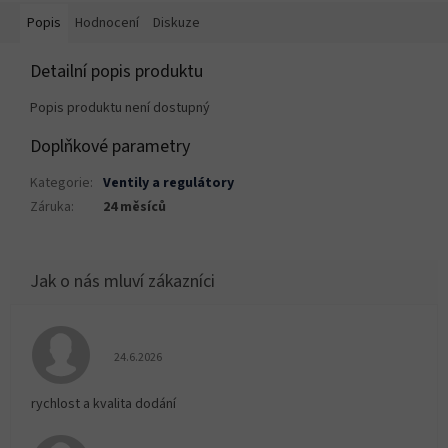
Popis
Hodnocení
Diskuze
Detailní popis produktu
Popis produktu není dostupný
Doplňkové parametry
Kategorie
:
Ventily a regulátory
Záruka
:
24 měsíců
Hodnocení obchodu je 5 z 5 hvězdiček.
24.6.2026
rychlost a kvalita dodání