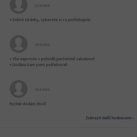
Hodnocení obchodu je 5 z 5 hvězdiček.
21.6.2026
+ Dobré stránky, vyberete si co potřebujete
Hodnocení obchodu je 5 z 5 hvězdiček.
19.6.2026
+ Vše naprosto v pohodě,perfektně zabaleno!!
+ Dodáno kam jsem potřeboval!
Hodnocení obchodu je 5 z 5 hvězdiček.
19.6.2026
Rychlé dodání zboží
Zobrazit další hodnocení
Z