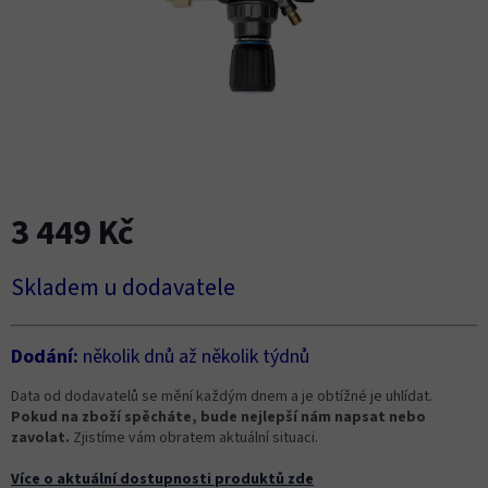
3 449 Kč
Měrná
Skladem u dodavatele
cena:
Dodání:
několik dnů až několik týdnů
Data od dodavatelů se mění každým dnem a je obtížné je uhlídat.
Pokud na zboží spěcháte, bude nejlepší nám napsat nebo
zavolat.
Zjistíme vám obratem aktuální situaci.
Více o aktuální dostupnosti produktů zde