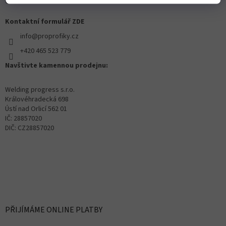
OZVĚTE SE NÁM
Kontaktní formulář ZDE
info@proprofiky.cz
+420 465 523 779
Navštivte kamennou prodejnu:
Welding progress s.r.o.
Královéhradecká 698
Ústí nad Orlicí 562 01
IČ: 28857020
DIČ: CZ28857020
PŘIJÍMÁME ONLINE PLATBY