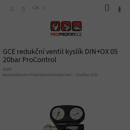
Přejít
NÁKUP
na
CZK
obsah
KOŠÍK
GCE redukční ventil kyslík DIN+OX 05
20bar ProControl
6269
Průměrné
Neohodnoceno
Podrobnosti hodnocení
Značka:
GCE
hodnocení
produktu
je
0,0
z
5
hvězdiček.