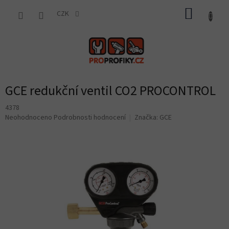
Přejít
NÁKUP
na
CZK
obsah
KOŠÍK
GCE redukční ventil CO2 PROCONTROL
4378
Průměrné
Neohodnoceno
Podrobnosti hodnocení
Značka:
GCE
hodnocení
produktu
je
0,0
z
5
hvězdiček.