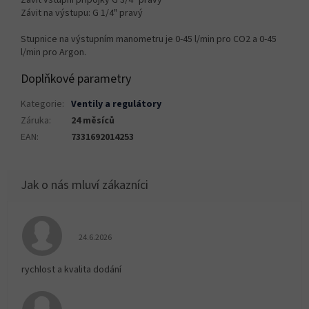
Závit vstupní přípojky G 3/4" pravý
Závit na výstupu: G 1/4" pravý
Stupnice na výstupním manometru je 0-45 l/min pro CO2 a 0-45
l/min pro Argon.
Doplňkové parametry
Kategorie
:
Ventily a regulátory
Záruka
:
24 měsíců
EAN
:
7331692014253
Hodnocení obchodu je 5 z 5 hvězdiček.
24.6.2026
rychlost a kvalita dodání