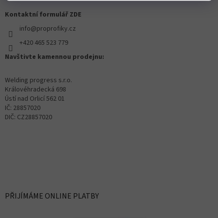
Kontaktní formulář ZDE
info@proprofiky.cz
+420 465 523 779
Navštivte kamennou prodejnu:
Welding progress s.r.o.
Královéhradecká 698
Ústí nad Orlicí 562 01
IČ: 28857020
DIČ: CZ28857020
PŘIJÍMÁME ONLINE PLATBY