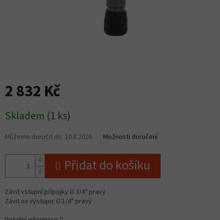
2 832 Kč
Měrná
Skladem
(1 ks)
cena:
Můžeme doručit do:
10.8.2026
Možnosti doručení
Přidat do košíku
Závit vstupní přípojky G 3/4" pravý
Závit na výstupu: G 1/4" pravý