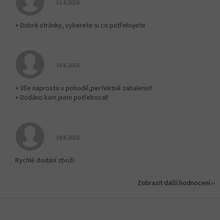
Hodnocení obchodu je 5 z 5 hvězdiček.
21.6.2026
+ Dobré stránky, vyberete si co potřebujete
Hodnocení obchodu je 5 z 5 hvězdiček.
19.6.2026
+ Vše naprosto v pohodě,perfektně zabaleno!!
+ Dodáno kam jsem potřeboval!
Hodnocení obchodu je 5 z 5 hvězdiček.
19.6.2026
Rychlé dodání zboží
Zobrazit další hodnocení
Z
á