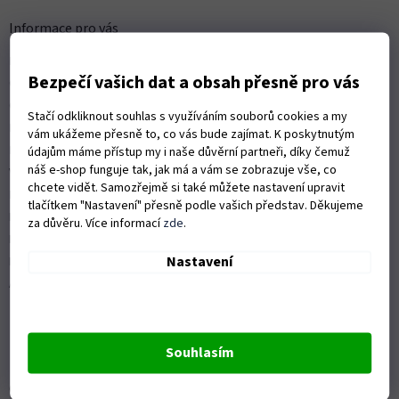
p
a
Informace pro vás
t
Kontakty
í
Bezpečí vašich dat a obsah přesně pro vás
Obchodní podmínky
Ochrana osobních údajů
Stačí odkliknout souhlas s využíváním souborů cookies a my
Možnosti dopravy
vám ukážeme přesně to, co vás bude zajímat. K poskytnutým
Platební možnosti
údajům máme přístup my i naše důvěrní partneři, díky čemuž
náš e-shop funguje tak, jak má a vám se zobrazuje vše, co
Vrácení zboží a reklamace
chcete vidět. Samozřejmě si také můžete nastavení upravit
Nákup na splátky
tlačítkem "Nastavení" přesně podle vašich představ. Děkujeme
ISO 9001:2015
za důvěru. Více informací
zde
.
Politika kvality
Nastavení
Předváděcí stroje Husqvarna
Autorizovaný servis Husqvarna
Souhlasím
OZVĚTE SE NÁM