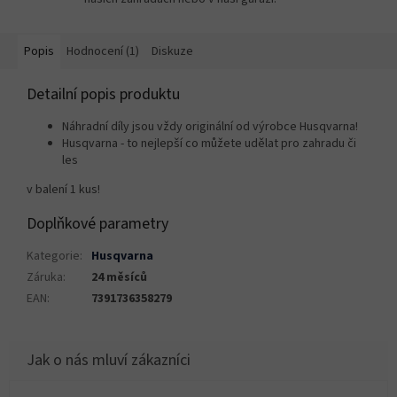
Popis
Hodnocení (1)
Diskuze
Detailní popis produktu
Náhradní díly jsou vždy originální od výrobce Husqvarna!
Husqvarna - to nejlepší co můžete udělat pro zahradu či
les
v balení 1 kus!
Doplňkové parametry
Kategorie
:
Husqvarna
Záruka
:
24 měsíců
EAN
:
7391736358279