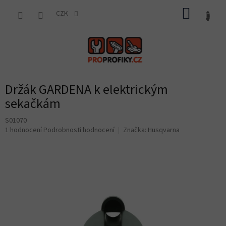
Přejít
NÁKUP
na
CZK
obsah
KOŠÍK
Držák GARDENA k elektrickým
sekačkám
S01070
Průměrné
1 hodnocení
Podrobnosti hodnocení
Značka:
Husqvarna
hodnocení
produktu
je
5,0
z
5
hvězdiček.