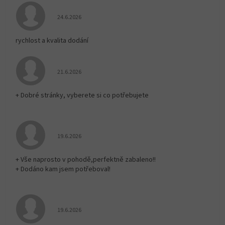
Hodnocení obchodu je 5 z 5 hvězdiček.
24.6.2026
rychlost a kvalita dodání
Hodnocení obchodu je 5 z 5 hvězdiček.
21.6.2026
+ Dobré stránky, vyberete si co potřebujete
Hodnocení obchodu je 5 z 5 hvězdiček.
19.6.2026
+ Vše naprosto v pohodě,perfektně zabaleno!!
+ Dodáno kam jsem potřeboval!
Hodnocení obchodu je 5 z 5 hvězdiček.
19.6.2026