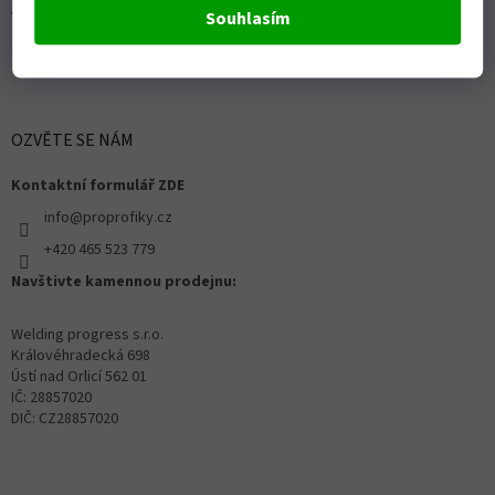
Autorizovaný servis Husqvarna
Souhlasím
OZVĚTE SE NÁM
Kontaktní formulář ZDE
info@proprofiky.cz
+420 465 523 779
Navštivte kamennou prodejnu:
Welding progress s.r.o.
Královéhradecká 698
Ústí nad Orlicí 562 01
IČ: 28857020
DIČ: CZ28857020