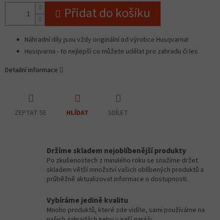
Přidat do košíku
Náhradní díly jsou vždy originální od výrobce Husqvarna!
Husqvarna - to nejlepší co můžete udělat pro zahradu či les
Detailní informace
ZEPTAT SE
SDÍLET
HLÍDAT
Držíme skladem nejoblíbenější produkty
Po zkušenostech z minulého roku se snažíme držet
skladem větší množství vašich oblíbených produktů a
průběžně aktualizovat informace o dostupnosti.
Vybíráme jedině kvalitu
Mnoho produktů, které zde vidíte, sami používáme na
našich zahradách nebo v naší garáži.