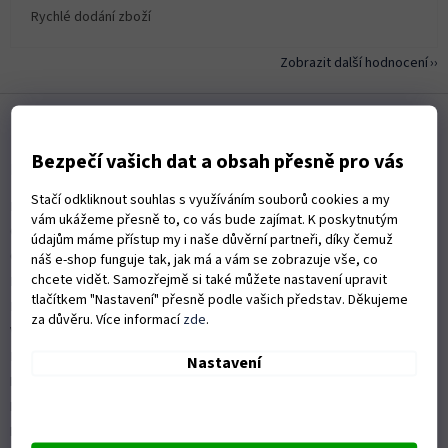
Rychlé dodání zboží
Zobrazit další hodnocení
Z
á
p
Bezpečí vašich dat a obsah přesně pro vás
a
Informace pro vás
t
Stačí odkliknout souhlas s využíváním souborů cookies a my
Kontakty
í
vám ukážeme přesně to, co vás bude zajímat. K poskytnutým
Obchodní podmínky
údajům máme přístup my i naše důvěrní partneři, díky čemuž
Ochrana osobních údajů
náš e-shop funguje tak, jak má a vám se zobrazuje vše, co
chcete vidět. Samozřejmě si také můžete nastavení upravit
Možnosti dopravy
tlačítkem "Nastavení" přesně podle vašich představ. Děkujeme
Platební možnosti
za důvěru. Více informací
zde
.
Vrácení zboží a reklamace
Nákup na splátky
Nastavení
ISO 9001:2015
Politika kvality
Předváděcí stroje Husqvarna