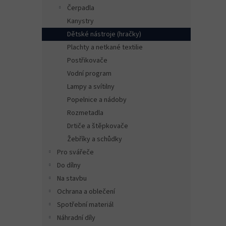
n
Čerpadla
e
Kanystry
l
Dětské nástroje (hračky)
Plachty a netkané textilie
Postřikovače
Vodní program
Lampy a svítilny
Popelnice a nádoby
Rozmetadla
Drtiče a štěpkovače
Žebříky a schůdky
Pro svářeče
Do dílny
Na stavbu
Ochrana a oblečení
Spotřební materiál
Náhradní díly