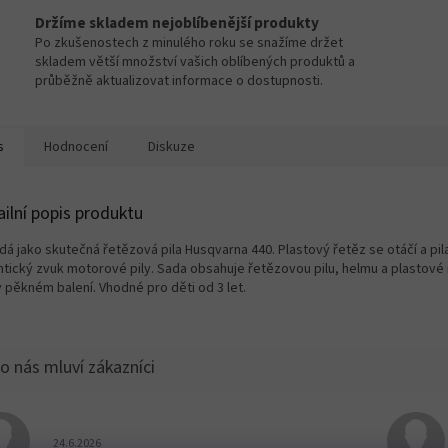
Držíme skladem nejoblíbenější produkty
Po zkušenostech z minulého roku se snažíme držet
skladem větší množství vašich oblíbených produktů a
průběžně aktualizovat informace o dostupnosti.
s
Hodnocení
Diskuze
ailní popis produktu
dá jako skutečná řetězová pila Husqvarna 440. Plastový řetěz se otáčí a pi
ntický zvuk motorové pily. Sada obsahuje řetězovou pilu, helmu a plastové 
 pěkném balení. Vhodné pro děti od 3 let.
Hodnocení obchodu je 5 z 5 hvězdiček.
24.6.2026