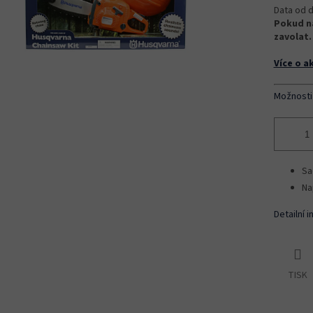
Data od d
Pokud na
zavolat.
Více o a
Možnosti
Sa
Na
Detailní 
TISK