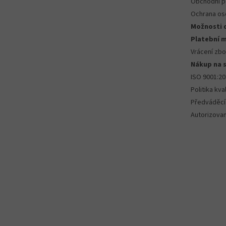
Obchodní 
Ochrana os
Možnosti 
Platební 
Vrácení zbo
Nákup na 
ISO 9001:2
Politika kval
Předváděcí
Autorizova