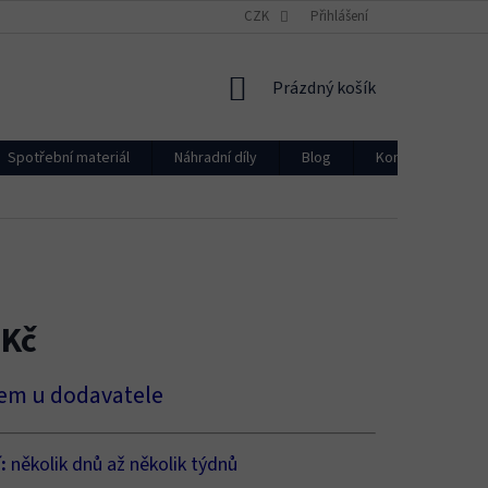
CZK
Přihlášení
NÁKUPNÍ
Prázdný košík
KOŠÍK
Spotřební materiál
Náhradní díly
Blog
Kontakty
 Kč
em u dodavatele
í:
několik dnů až několik týdnů