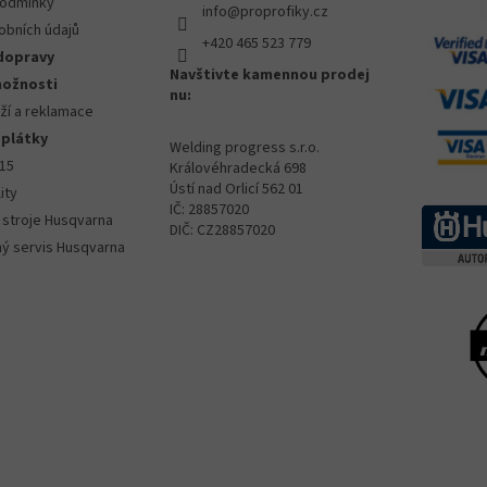
podmínky
info@proprofiky.cz
obních údajů
+420 465 523 779
dopravy
Navštivte kamennou prodej
možnosti
nu:
ží a reklamace
splátky
Welding progress s.r.o.
015
Královéhradecká 698
Ústí nad Orlicí 562 01
ity
IČ: 28857020
 stroje Husqvarna
DIČ: CZ28857020
ný servis Husqvarna