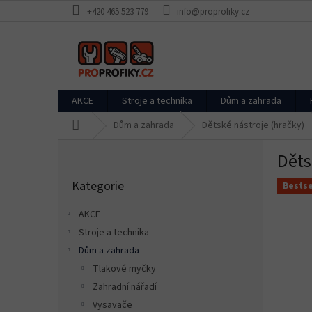
Přejít
+420 465 523 779
info@proprofiky.cz
na
obsah
AKCE
Stroje a technika
Dům a zahrada
Domů
Dům a zahrada
Dětské nástroje (hračky)
P
Děts
o
Přeskočit
s
Kategorie
kategorie
Bestse
t
r
AKCE
a
Stroje a technika
n
Dům a zahrada
n
í
Tlakové myčky
p
Zahradní nářadí
a
Vysavače