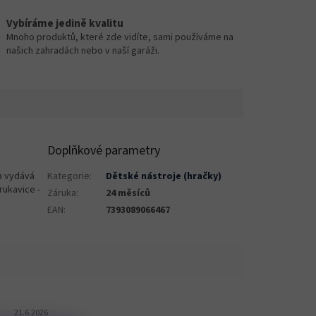
Vybíráme jedině kvalitu
Mnoho produktů, které zde vidíte, sami používáme na
našich zahradách nebo v naší garáži.
Doplňkové parametry
la vydává
Kategorie
:
Dětské nástroje (hračky)
rukavice -
Záruka
:
24 měsíců
EAN
:
7393089066467
Hodnocení obchodu je 5 z 5 hvězdiček.
21.6.2026