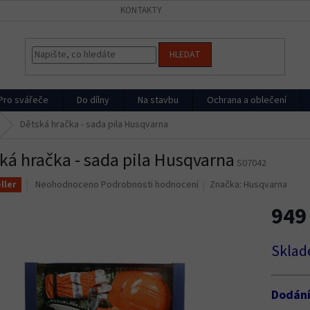
KONTAKTY
HLEDAT
Pro svářeče
Do dílny
Na stavbu
Ochrana a oblečení
Dětská hračka - sada pila Husqvarna
ká hračka - sada pila Husqvarna
S07042
Průměrné
Neohodnoceno
Podrobnosti hodnocení
Značka:
Husqvarna
ller
hodnocení
949
produktu
je
0,0
Měrná
Sklad
z
cena:
5
hvězdiček.
Dodán