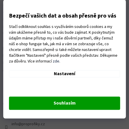
Obchodní podmínky
Ochrana osobních údajů
Bezpečí vašich dat a obsah přesně pro vás
Možnosti dopravy
Stačí odkliknout souhlas s využíváním souborů cookies a my
Platební možnosti
vám ukážeme přesně to, co vás bude zajímat. K poskytnutým
Vrácení zboží a reklamace
údajům máme přístup my i naše důvěrní partneři, díky čemuž
Nákup na splátky
náš e-shop funguje tak, jak má a vám se zobrazuje vše, co
ISO 9001:2015
chcete vidět. Samozřejmě si také můžete nastavení upravit
tlačítkem "Nastavení" přesně podle vašich představ. Děkujeme
Politika kvality
za důvěru. Více informací
zde
.
Předváděcí stroje Husqvarna
Autorizovaný servis Husqvarna
Nastavení
Souhlasím
OZVĚTE SE NÁM
Kontaktní formulář ZDE
info@proprofiky.cz