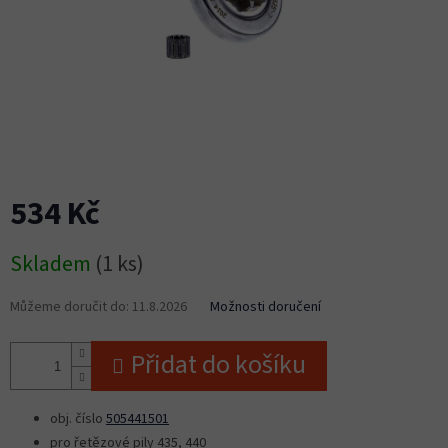
534 Kč
Měrná
Skladem
(1 ks)
cena:
Můžeme doručit do:
11.8.2026
Možnosti doručení
Přidat do košíku
obj. číslo
505441501
pro řetězové pily 435, 440