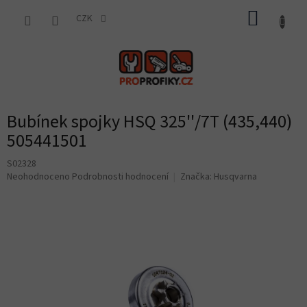
Přejít
NÁKUP
na
CZK
obsah
KOŠÍK
Bubínek spojky HSQ 325''/7T (435,440)
505441501
S02328
Průměrné
Neohodnoceno
Podrobnosti hodnocení
Značka:
Husqvarna
hodnocení
produktu
je
0,0
z
5
hvězdiček.