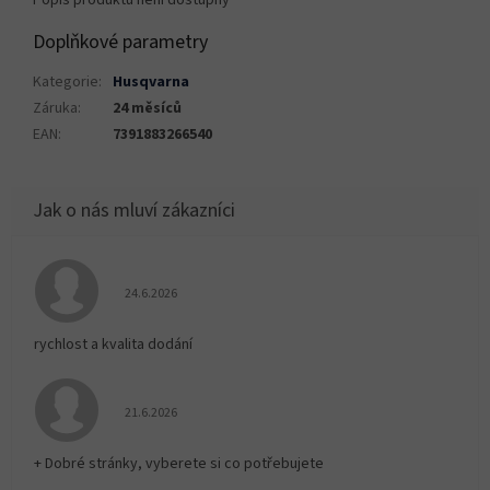
Popis produktu není dostupný
Doplňkové parametry
Kategorie
:
Husqvarna
Záruka
:
24 měsíců
EAN
:
7391883266540
Hodnocení obchodu je 5 z 5 hvězdiček.
24.6.2026
rychlost a kvalita dodání
Hodnocení obchodu je 5 z 5 hvězdiček.
21.6.2026
+ Dobré stránky, vyberete si co potřebujete