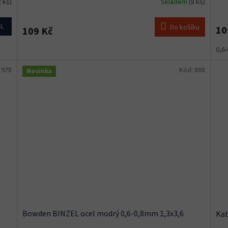
2 ks)
Skladem
(8 ks)
IL
Do košíku
10
109 Kč
0,6
:
978
Kód:
888
Novinka
Bowden BINZEL ocel modrý 0,6-0,8mm 1,3x3,6
Kab