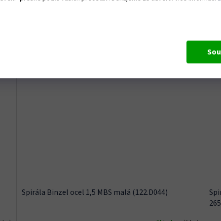
IL
Do košíku
222 Kč
od
34
Sou
:
345
Kód:
2200
Spirála Binzel ocel 1,5 MBS malá (122.D044)
Spi
26