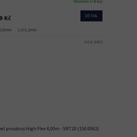
Skladem
(>8 ks)
DETAIL
9 Kč
-0,8mm
1,0-1,2mm
Kód:
6459
el proudový High Flex 4,00m - SRT20 (150.0062)