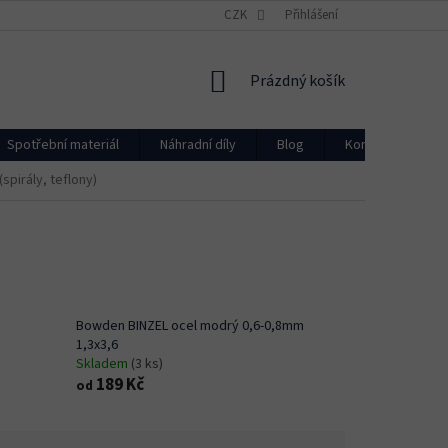
CZK
Přihlášení
NÁKUPNÍ
Prázdný košík
KOŠÍK
Spotřební materiál
Náhradní díly
Blog
Kontakty
spirály, teflony)
Bowden BINZEL ocel modrý 0,6-0,8mm
1,3x3,6
Skladem
(3 ks)
189 Kč
od