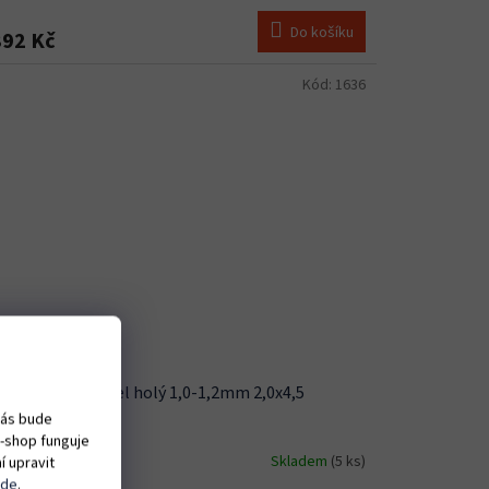
Do košíku
892 Kč
Kód:
1636
den BINZEL ocel holý 1,0-1,2mm 2,0x4,5
vás bude
e-shop funguje
Skladem
(5 ks)
í upravit
zde
.