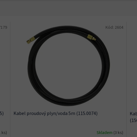
7179
Kód:
2604
5)
Kabel proudový plyn/voda 5m (115.0074)
Kab
(15
1 ks)
Skladem
(3 ks)