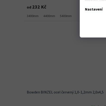
DETA
232 Kč
od
Nastavení
3400mm
4400mm
5400mm
Kód
Bowden BINZEL ocel červený 1,0-1,2mm 2,0x4,5