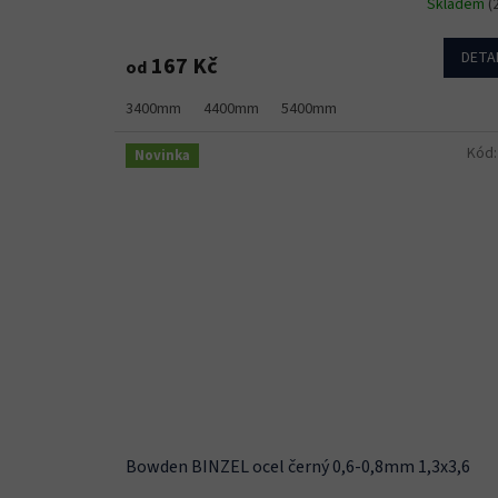
Skladem
(
DETA
167 Kč
od
3400mm
4400mm
5400mm
Kód
Novinka
Bowden BINZEL ocel černý 0,6-0,8mm 1,3x3,6