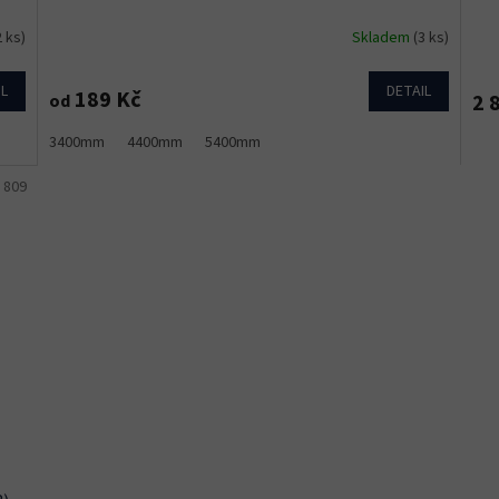
2 ks)
Skladem
(3 ks)
IL
DETAIL
189 Kč
2 
od
3400mm
4400mm
5400mm
:
809