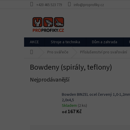
Přejít
+420 465 523 779
info@proprofiky.cz
na
obsah
AKCE
Stroje a technika
Dům a zahrada
Domů
Pro svářeče
Příslušenství pro svařování
Bowdeny (spirály, teflony)
Nejprodávanější
Bowden BINZEL ocel červený 1,0-1,2m
2,0x4,5
Skladem
(2 ks)
167 Kč
od
Ř