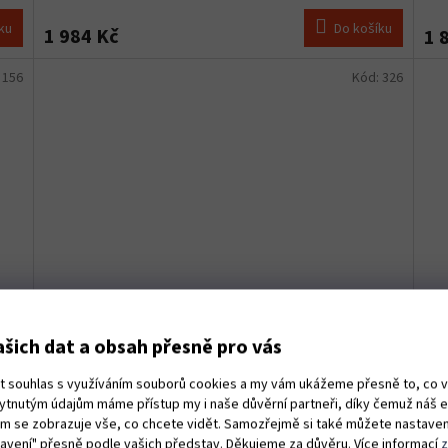
ku
Do košíku
1 984 Kč
1 
:
156
Kód:
326
šich dat a obsah přesně pro vás
Spirála Binzel ocel 2,5x4,5x340 žlutá 1,6 (124.0041)
Bow
ut souhlas s využíváním souborů cookies a my vám ukážeme přesně to, co 
kytnutým údajům máme přístup my i naše důvěrní partneři, díky čemuž náš 
1 ks)
Skladem
(2 ks)
vám se zobrazuje vše, co chcete vidět. Samozřejmě si také můžete nastaven
tavení" přesně podle vašich představ. Děkujeme za důvěru. Více informací