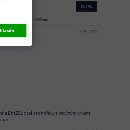
DETAIL
177 Kč
00mm
4400mm
5400mm
hlasím
Kód:
2755
rála BINZEL ocel pro hořáky s otočným krkem
5mm