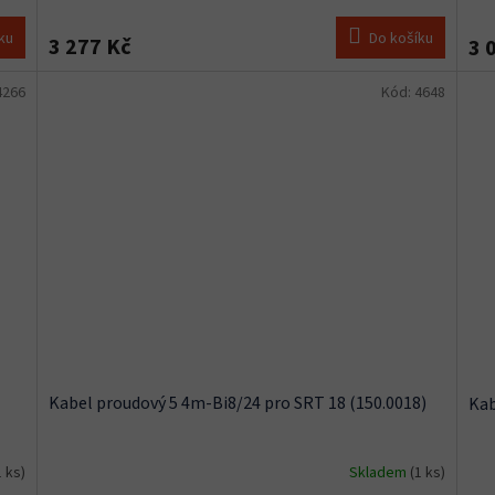
ku
Do košíku
3 277 Kč
3 
4266
Kód:
4648
Kabel proudový 5 4m-Bi8/24 pro SRT 18 (150.0018)
Kab
1 ks)
Skladem
(1 ks)