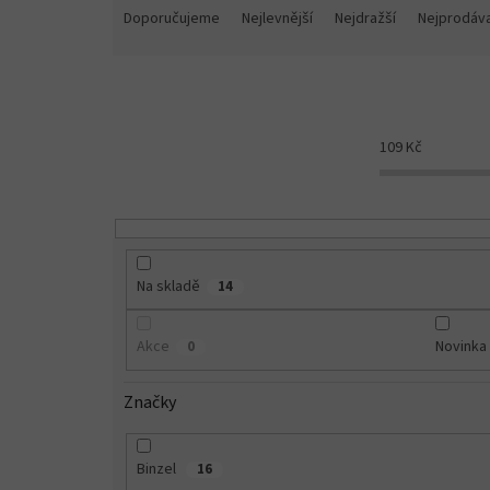
a
Doporučujeme
Nejlevnější
Nejdražší
Nejprodáva
z
e
n
í
p
109
Kč
r
o
d
u
k
t
Na skladě
14
ů
Akce
Novinka
0
Značky
Binzel
16