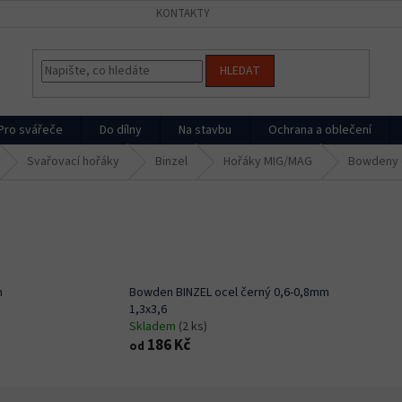
KONTAKTY
HLEDAT
Pro svářeče
Do dílny
Na stavbu
Ochrana a oblečení
Svařovací hořáky
Binzel
Hořáky MIG/MAG
Bowdeny (
m
Bowden BINZEL ocel černý 0,6-0,8mm
1,3x3,6
Skladem
(2 ks)
186 Kč
od