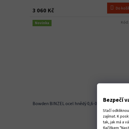
Do koší
3 060 Kč
Kód
Novinka
Bezpečí va
Bowden BINZEL ocel hnědý 0,6-0,8mm 1,3x3,6
Stačí odklikno
zajímat. K pos
Skladem
(
tak, jak má a 
tlačítkem "Nas