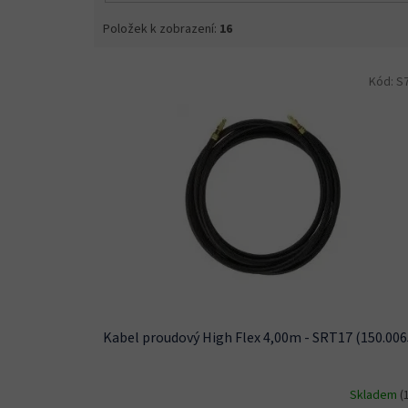
Položek k zobrazení:
16
V
Kód:
S
ý
p
i
s
p
r
o
d
u
k
t
ů
Kabel proudový High Flex 4,00m - SRT17 (150.006
Skladem
(