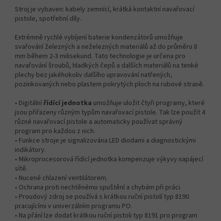
Stroj je vybaven: kabely zemnící, krátká kontaktní navařovací
pistole, spotřební díly.
Extrémně rychlé vybíjení baterie kondenzátorů umožňuje
svařování železných a neželezných materiálů až do průměru 8
mm během 2-3 milisekund. Tato technologie je určena pro
navařování šroubů, hladkých čepů a dalších materiálů na tenké
plechy bez jakéhokoliv dalšího upravování natřených,
pozinkovaných nebo plastem pokrytých ploch na rubové straně.
• Digitální
řídící jednotka
umožňuje uložit čtyři programy, které
jsou přiřazeny různým typům navařovací pistole. Tak lze použít 4
různé navařovací pistole a automaticky používat správný
program pro každou z nich.
• Funkce stroje je signalizována LED diodami a diagnostickými
indikátory.
• Mikroprocesorová řídící jednotka kompenzuje výkyvy napájecí
sítě.
• Nucené chlazení ventilátorem.
• Ochrana proti nechtěnému spuštění a chybám při práci.
• Proudový zdroj se používá s krátkou ruční pistolí typ 8190
pracujícími v univerzálním programu PO.
• Na přání lze dodat krátkou ruční pistoli typ 8191 pro program