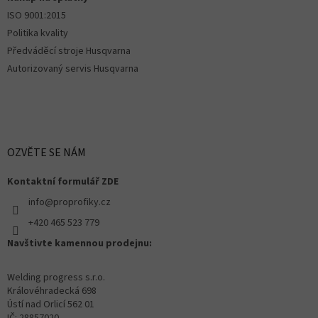
ISO 9001:2015
Politika kvality
Předváděcí stroje Husqvarna
Autorizovaný servis Husqvarna
OZVĚTE SE NÁM
Kontaktní formulář ZDE
info@proprofiky.cz
+420 465 523 779
Navštivte kamennou prodejnu:
Welding progress s.r.o.
Královéhradecká 698
Ústí nad Orlicí 562 01