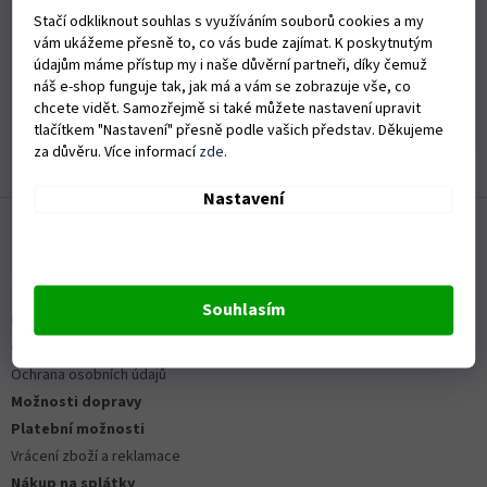
Stačí odkliknout souhlas s využíváním souborů cookies a my
vám ukážeme přesně to, co vás bude zajímat. K poskytnutým
Hodnocení obchodu je 5 z 5 hvězdiček.
údajům máme přístup my i naše důvěrní partneři, díky čemuž
19.6.2026
náš e-shop funguje tak, jak má a vám se zobrazuje vše, co
chcete vidět. Samozřejmě si také můžete nastavení upravit
Rychlé dodání zboží
tlačítkem "Nastavení" přesně podle vašich představ. Děkujeme
za důvěru. Více informací
zde
.
Zobrazit další hodnocení
Nastavení
Z
á
p
a
Informace pro vás
t
Souhlasím
Kontakty
í
Obchodní podmínky
Ochrana osobních údajů
Možnosti dopravy
Platební možnosti
Vrácení zboží a reklamace
Nákup na splátky