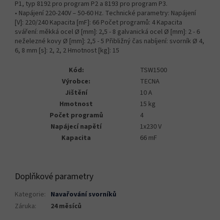
P1, typ 8192 pro program P2 a 8193 pro program P3.
• Napájení 220-240V – 50-60 Hz. Technické parametry: Napájení
[V]: 220/240 Kapacita [mF]: 66 Počet programů: 4 Kapacita
sváření: měkká ocel Ø [mm]: 2,5 - 8 galvanická ocel Ø [mm]: 2 - 6
neželezné kovy Ø [mm]: 2,5 - 5 Přibližný čas nabíjení: svorník Ø 4,
6, 8 mm [s]: 2, 2, 2 Hmotnost [kg]: 15
Kód:
TSW1500
Výrobce:
TECNA
Jištění
10 A
Hmotnost
15 kg
Počet programů
4
Napájecí napětí
1x230 V
Kapacita
66 mF
Doplňkové parametry
Kategorie
:
Navařování svorníků
Záruka
:
24 měsíců