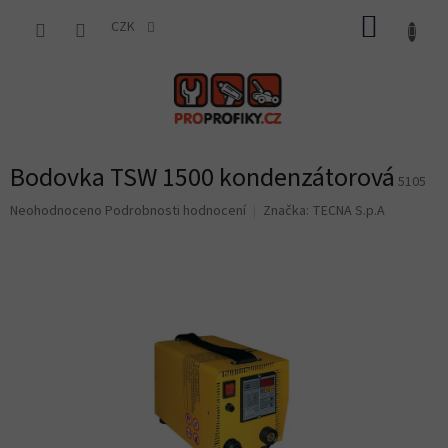
Přejít
NÁKUP
na
CZK
obsah
KOŠÍK
Bodovka TSW 1500 kondenzátorová
5105
Průměrné
Neohodnoceno
Podrobnosti hodnocení
Značka:
TECNA S.p.A
hodnocení
produktu
je
0,0
z
5
hvězdiček.