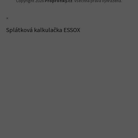
Copyright 2026
Proprofiky.cz
. Všechna práva vyhrazena.
×
Splátková kalkulačka ESSOX