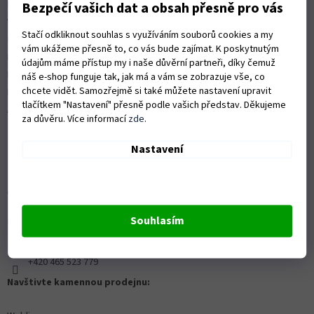
Platební možnosti
Bezpečí vašich dat a obsah přesně pro vás
Vrácení zboží a reklamace
Stačí odkliknout souhlas s využíváním souborů cookies a my
Nákup na splátky
vám ukážeme přesně to, co vás bude zajímat. K poskytnutým
ISO 9001:2015
údajům máme přístup my i naše důvěrní partneři, díky čemuž
Politika kvality
náš e-shop funguje tak, jak má a vám se zobrazuje vše, co
chcete vidět. Samozřejmě si také můžete nastavení upravit
Předváděcí stroje Husqvarna
tlačítkem "Nastavení" přesně podle vašich představ. Děkujeme
Autorizovaný servis Husqvarna
za důvěru. Více informací
zde
.
Nastavení
OZVĚTE SE NÁM
Souhlasím
Kontaktní formulář ZDE
info@proprofiky.cz
+420 465 523 779
Navštivte kamennou prodejnu: