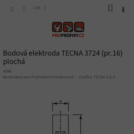
Přejít
NÁKUP
na
CZK
obsah
KOŠÍK
Bodová elektroda TECNA 3724 (pr.16)
plochá
4096
Průměrné
Neohodnoceno
Podrobnosti hodnocení
Značka:
TECNA S.p.A
hodnocení
produktu
je
0,0
z
5
hvězdiček.