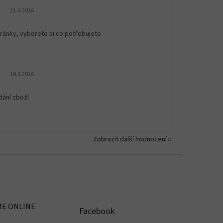
Hodnocení obchodu je 5 z 5 hvězdiček.
21.6.2026
ránky, vyberete si co potřebujete
Hodnocení obchodu je 5 z 5 hvězdiček.
19.6.2026
dání zboží
Zobrazit další hodnocení
ME ONLINE
Facebook