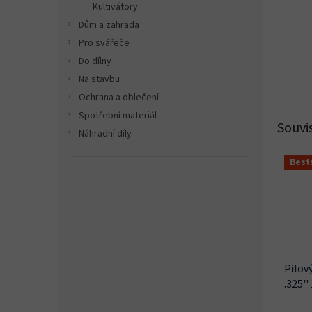
Kultivátory
Dům a zahrada
Pro svářeče
Do dílny
Na stavbu
Ochrana a oblečení
Spotřební materiál
Souvi
Náhradní díly
Best
Pilov
.325''
KZ