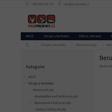
Přejít
+420 465 523 779
info@proprofiky.cz
na
obsah
AKCE
Stroje a technika
Dům a zahrada
Domů
Stroje a technika
Motorové pily
Ben
P
Benz
o
Přeskočit
s
Průměr
Kategorie
Neohod
kategorie
t
hodnoce
r
produkt
AKCE
a
je
Stroje a technika
n
0,0
z
Motorové pily
n
5
í
Akumulátorové řetězové pily
hvězdič
p
Benzínové řetězové pily
a
Hobby řetězové pily