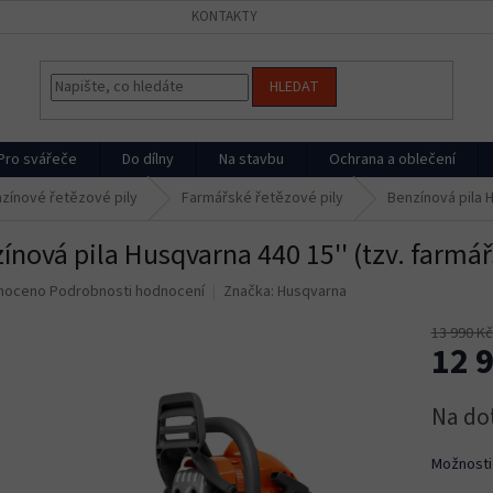
KONTAKTY
HLEDAT
Pro svářeče
Do dílny
Na stavbu
Ochrana a oblečení
zínové řetězové pily
Farmářské řetězové pily
Benzínová pila H
ínová pila Husqvarna 440 15'' (tzv. farmá
né
noceno
Podrobnosti hodnocení
Značka:
Husqvarna
ní
u
13 990 Kč
12 
Měrná
Na do
cena:
ek.
Možnosti