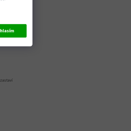
rovozu.
hlasím
zastaví