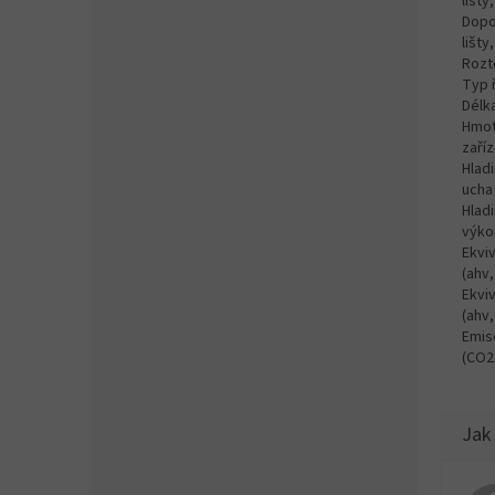
lišty
Dopo
lišty
Rozt
Typ 
Délka
Hmot
zaříz
Hladi
ucha
Hlad
výko
Ekviv
(ahv,
Ekviv
(ahv,
Emis
(CO2