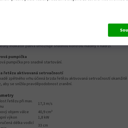
ílný klikový hřídel
ý třídílný klikový hřídel se vyznačuje maximální odolností i při nejtěžším p
tém LowVib®
é tlumiče LowVib® pohlcují vibrace a šetří tak paže a ruce obsluhy.
Sou
telná hladina paliva
edný indikátor paliva umožňuje snadnou kontrolu hladiny v nádrži.
vová pumpička
vová pumpička pro snadné startování.
a řetězu aktivovaná setrvačností
ípadě zpětného vrhu účinná brzda řetězu aktivovaná setrvačností okamžitě 
z, aby se snížila pravděpodobnost zranění.
ametry
ost řetězu při max.
17,3 m/s
nu
hový objem válce
40,9 cm³
upní výkon
1,8 kW
ručená délka vodící
33 cm