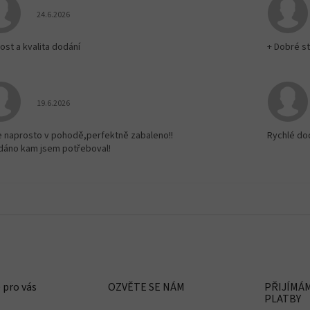
Hodnocení obchodu je 5 z 5 hvězdiček.
24.6.2026
ost a kvalita dodání
+ Dobré st
Hodnocení obchodu je 5 z 5 hvězdiček.
19.6.2026
e naprosto v pohodě,perfektně zabaleno!!
Rychlé do
dáno kam jsem potřeboval!
 pro vás
OZVĚTE SE NÁM
PŘIJÍMÁ
PLATBY