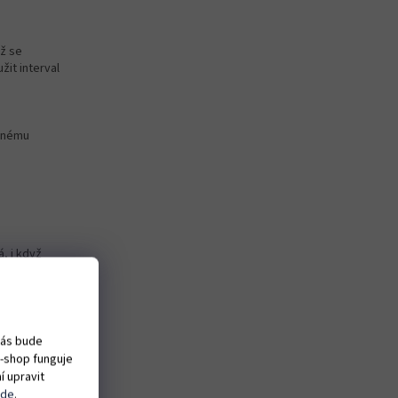
ež se
it interval
innému
, i když
vás bude
e-shop funguje
 přehlcení
í upravit
zde
.