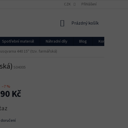
CZK
Přihlášení
NÁKUPNÍ
Prázdný košík
KOŠÍK
Spotřební materiál
Náhradní díly
Blog
Kontakty
usqvarna 440 15'' (tzv. farmářská)
řská)
S04005
–7 %
990 Kč
taz
 doručení