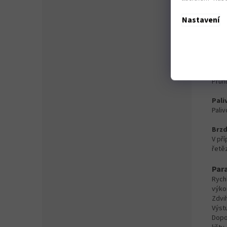
Tříd
Nastavení
Kovan
Sys
Účinn
Vidi
Průhl
Pali
Pali
Brzd
V př
řetě
Par
Rychl
výko
Zdvi
Výst
Dopo