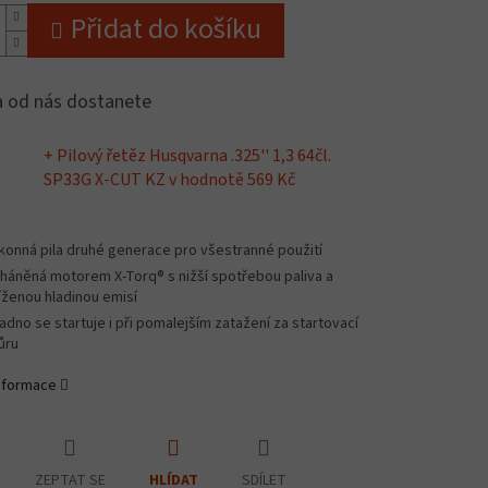
Přidat do košíku
 od nás dostanete
+ Pilový řetěz Husqvarna .325'' 1,3 64čl.
SP33G X-CUT KZ
v hodnotě 569 Kč
konná pila druhé generace pro všestranné použití
háněná motorem X-Torq® s nižší spotřebou paliva a
íženou hladinou emisí
adno se startuje i při pomalejším zatažení za startovací
ůru
informace
ZEPTAT SE
SDÍLET
HLÍDAT