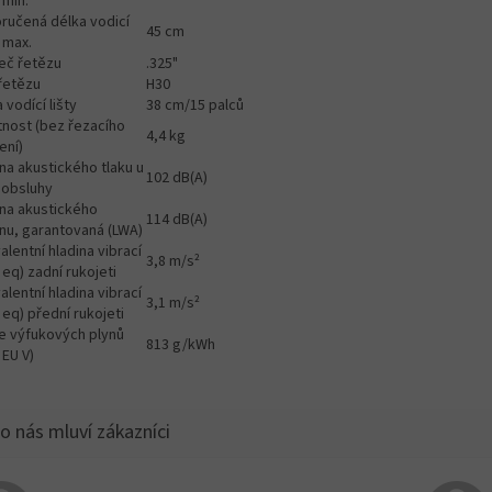
, min.
ručená délka vodicí
45 cm
, max.
eč řetězu
.325"
řetězu
H30
 vodící lišty
38 cm/15 palců
nost (bez řezacího
4,4 kg
ení)
na akustického tlaku u
102 dB(A)
 obsluhy
ina akustického
114 dB(A)
nu, garantovaná (LWA)
alentní hladina vibrací
3,8 m/s²
 eq) zadní rukojeti
alentní hladina vibrací
3,1 m/s²
 eq) přední rukojeti
e výfukových plynů
813 g/kWh
 EU V)