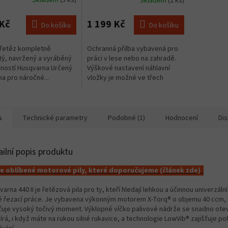
Skladem
(5 ks)
Skladem
(2 ks)
rné
cení
ktu
Kč
1 199 Kč
Do košíku
Do košíku
 řetěz kompletně
Ochranná přilba vybavená pro
tý, navržený a vyráběný
práci v lese nebo na zahradě.
ností Husqvarna Určený
Výškové nastavení náhlavní
ček.
a pro náročné...
vložky je možné ve třech
polohách dle individuální
potřeby. Se standardní
plastovou...
s
Technické parametry
Podobné (1)
Hodnocení
Di
ailní popis produktu
 oblíbené motorové pily, které doporučujeme (článek zde)
arna 440 II je řetězová pila pro ty, kteří hledají lehkou a účinnou univerzální
é řezací práce. Je vybavena výkonným motorem X-Torq® o objemu 40 ccm, 
šťuje vysoký točivý moment. Výklopné víčko palivové nádrže se snadno otev
írá, i když máte na rukou silné rukavice, a technologie LowVib® zajišťuje p