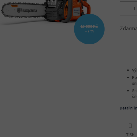
13 990 Kč
Zdarma
–7 %
Vý
Po
sn
Sn
šň
Detailní 
TISK