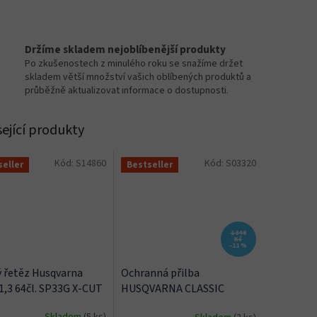
Držíme skladem nejoblíbenější produkty
Po zkušenostech z minulého roku se snažíme držet
skladem větší množství vašich oblíbených produktů a
průběžně aktualizovat informace o dostupnosti.
sející produkty
Kód:
S14860
Kód:
S03320
seller
Bestseller
1 349
Kč
–11 %
ý řetěz Husqvarna
Ochranná přilba
 1,3 64čl. SP33G X-CUT
HUSQVARNA CLASSIC