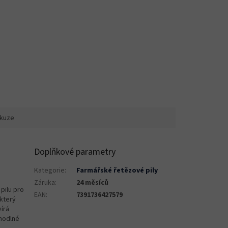
skuze
Doplňkové parametry
Kategorie
:
Farmářské řetězové pily
Záruka
:
24 měsíců
 pilu pro
EAN
:
7391736427579
který
írá
ohodlné