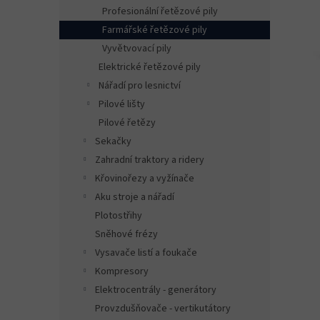
n
Profesionální řetězové pily
e
Farmářské řetězové pily
l
Vyvětvovací pily
Elektrické řetězové pily
Nářadí pro lesnictví
Pilové lišty
Pilové řetězy
Sekačky
Zahradní traktory a ridery
Křovinořezy a vyžínače
Aku stroje a nářadí
Plotostřihy
Sněhové frézy
Vysavače listí a foukače
Kompresory
Elektrocentrály - generátory
Provzdušňovače - vertikutátory