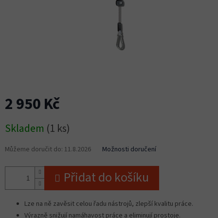
2 950 Kč
Měrná
Skladem
(1 ks)
cena:
Můžeme doručit do:
11.8.2026
Možnosti doručení
Přidat do košíku
Lze na ně zavěsit celou řadu nástrojů, zlepší kvalitu práce.
Výrazně snižují namáhavost práce a eliminují prostoje.