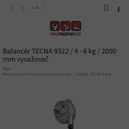
Přejít
NÁKUP
na
CZK
obsah
KOŠÍK
Balancér TECNA 9322 / 4 - 6 kg / 2000
mm vyvažovač
4856
Průměrné
Neohodnoceno
Podrobnosti hodnocení
Značka:
TECNA S.p.A
hodnocení
produktu
je
0,0
z
5
hvězdiček.