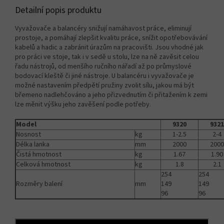
Detailní popis produktu
Vyvažovače a balancéry snižují namáhavost práce, eliminují
prostoje, a pomáhají zlepšit kvalitu práce, snížit opotřebovávání
kabelů a hadic a zabránit úrazům na pracovišti. Jsou vhodné jak
pro práci ve stoje, tak i v sedě u stolu, lze na ně zavěsit celou
řadu nástrojů, od menšího ručního nářadí až po průmyslové
bodovací kleště či jiné nástroje. U balancéru i vyvažovače je
možné nastavením předpětí pružiny zvolit sílu, jakou má být
břemeno nadlehčováno a jeho přizvednutím či přitažením k zemi
lze měnit výšku jeho zavěšení podle potřeby.
Model
9320
9321
Nosnost
kg
1-2.5
2-4
Délka lanka
mm
2000
2000
Čistá hmotnost
kg
1.67
1.90
Celková hmotnost
kg
1.8
2.1
254
254
Rozměry balení
mm
149
149
96
96