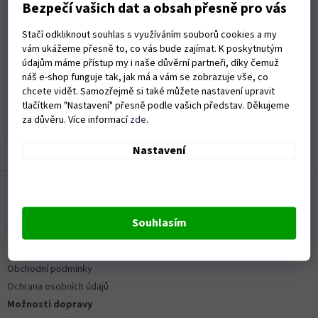
Bezpečí vašich dat a obsah přesně pro vás
+ Vše naprosto v pohodě,perfektně zabaleno!!
+ Dodáno kam jsem potřeboval!
Stačí odkliknout souhlas s využíváním souborů cookies a my
vám ukážeme přesně to, co vás bude zajímat. K poskytnutým
údajům máme přístup my i naše důvěrní partneři, díky čemuž
náš e-shop funguje tak, jak má a vám se zobrazuje vše, co
Hodnocení obchodu je 5 z 5 hvězdiček.
19.6.2026
chcete vidět. Samozřejmě si také můžete nastavení upravit
tlačítkem "Nastavení" přesně podle vašich představ. Děkujeme
Rychlé dodání zboží
za důvěru. Více informací
zde
.
Zobrazit další hodnocení
Nastavení
Z
á
p
a
Souhlasím
Informace pro vás
t
Kontakty
í
Obchodní podmínky
Ochrana osobních údajů
Možnosti dopravy