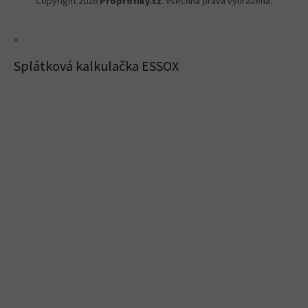
Copyright 2026
Proprofiky.cz
. Všechna práva vyhrazena.
×
Splátková kalkulačka ESSOX